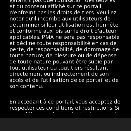
essayez un autre terme
et du contenu affiché sur ce portail
n'enfreint pas les droits de tiers. Veuillez
de recherche.
noter qu'il incombe aux utilisateurs de
déterminer si leur utilisation est honnête
et conforme aux lois sur le droit d'auteur
applicables. PMA ne sera pas responsable
et décline toute responsabilité en cas de
Afficher éléments
<<
<
>
>>
perte, de responsabilité, de dommage de
toute nature, de blessure ou de dépense
de toute nature pouvant être subie par
tout utilisateur ou tout tiers résultant
directement ou indirectement de son
Toutes les œuvres de ce site sont protégées par les lois sur
le droit d'auteur des États-Unis, de la France ou d'autres
accès et de l’utilisation de ce portail et de
pays, selon le cas, ou peuvent comporter certaines
son contenu.
restrictions quant à leur utilisation respective. L’ensemble des
droits de propriété intellectuelle sont détenus par les titulaires
des droits d’auteurs afférents. Les utilisateurs doivent se
En accédant à ce portail, vous acceptez de
conformer à la politique relative aux droits d'image et aux
demandes fournies sur la page "
À propos
" du portail.
respecter ces conditions et restrictions. Si
Site version
: 1.0
vous n'êtes pas d'accord, n'accédez pas à
ce portail.
J’accepte