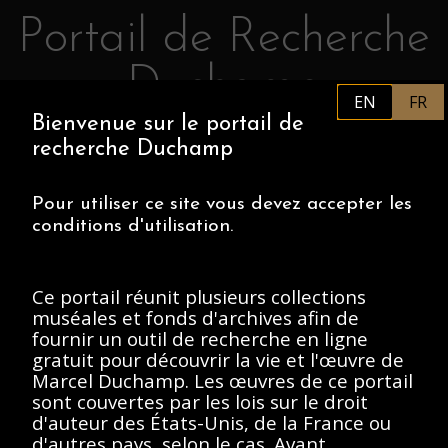
Portail de Recherche
Retourner au contenu principal
Duchamp
EN
FR
Bienvenue sur le portail de
FR
PHILADELPHIA MUSEUM OF
recherche Duchamp
ART
CENTRE POMPIDOU
ASSOCIATION MARCEL DUCHAMP
Pour utiliser ce site vous devez accepter les
conditions d'utilisation.
ACCUEIL
Ce portail réunit plusieurs collections
muséales et fonds d'archives afin de
fournir un outil de recherche en ligne
Archives Marcel
gratuit pour découvrir la vie et l'œuvre de
Marcel Duchamp. Les œuvres de ce portail
Duchamp, 1912-
sont couvertes par les lois sur le droit
Present
d'auteur des États-Unis, de la France ou
d'autres pays, selon le cas. Avant