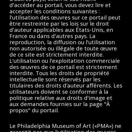
d'accéder au portail, vous devez lire et
Description
Contenus
accepter les conditions suivantes :
l'utilisation des œuvres sur ce portail peut
être restreinte par les lois sur le droit
< Toutes les séries
d'auteur applicables aux États-Unis, en
France ou dans d'autres pays. La
Lucie Duchamp
reproduction, la diffusion ou l'utilisation
non autorisée ou illégale de toute œuvre
de ce site est strictement interdite.
L'utilisation ou l'exploitation commerciale
des œuvres de ce portail est strictement
interdite. Tous les droits de propriété
Afficher éléments
<<
<
>
>>
intellectuelle sont réservés par les
titulaires des droits d’auteur afférents. Les
Aucun résultat
utilisateurs doivent se conformer à la
politique relative aux droits d'image et
trouvé.
aux demandes fournies sur la page "À
propos" du portail.
Veuillez essayer de
supprimer les filtres ou
Le Philadelphia Museum of Art («PMA») ne
garantit pas que l'utilisation des œuvres