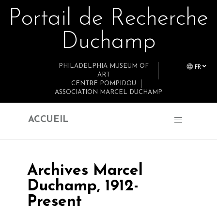
Portail de Recherche
Retourner au contenu principal
Duchamp
FR
PHILADELPHIA MUSEUM OF
ART
CENTRE POMPIDOU
ASSOCIATION MARCEL DUCHAMP
ACCUEIL
Archives Marcel
Duchamp, 1912-
Present