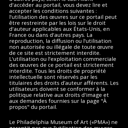
d'accéder au portail, vous devez lire et
Description
Contenus
accepter les conditions suivantes :
l'utilisation des œuvres sur ce portail peut
être restreinte par les lois sur le droit
< Toutes les séries
d'auteur applicables aux États-Unis, en
France ou dans d'autres pays. La
Suzanne Duchamp à la plage
reproduction, la diffusion ou l'utilisation
non autorisée ou illégale de toute œuvre
de ce site est strictement interdite.
L'utilisation ou l'exploitation commerciale
des œuvres de ce portail est strictement
interdite. Tous les droits de propriété
Afficher éléments
<<
<
>
>>
intellectuelle sont réservés par les
titulaires des droits d’auteur afférents. Les
Aucun résultat
utilisateurs doivent se conformer à la
politique relative aux droits d'image et
trouvé.
aux demandes fournies sur la page "À
propos" du portail.
Veuillez essayer de
supprimer les filtres ou
Le Philadelphia Museum of Art («PMA») ne
garantit pas que l'utilisation des œuvres