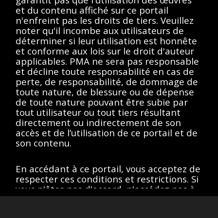
essayez un autre terme
et du contenu affiché sur ce portail
n'enfreint pas les droits de tiers. Veuillez
de recherche.
noter qu'il incombe aux utilisateurs de
déterminer si leur utilisation est honnête
et conforme aux lois sur le droit d'auteur
applicables. PMA ne sera pas responsable
et décline toute responsabilité en cas de
Afficher éléments
<<
<
>
>>
perte, de responsabilité, de dommage de
toute nature, de blessure ou de dépense
de toute nature pouvant être subie par
tout utilisateur ou tout tiers résultant
directement ou indirectement de son
Toutes les œuvres de ce site sont protégées par les lois sur
le droit d'auteur des États-Unis, de la France ou d'autres
accès et de l’utilisation de ce portail et de
pays, selon le cas, ou peuvent comporter certaines
son contenu.
restrictions quant à leur utilisation respective. L’ensemble des
droits de propriété intellectuelle sont détenus par les titulaires
des droits d’auteurs afférents. Les utilisateurs doivent se
En accédant à ce portail, vous acceptez de
conformer à la politique relative aux droits d'image et aux
demandes fournies sur la page "
À propos
" du portail.
respecter ces conditions et restrictions. Si
Site version
: 1.0
vous n'êtes pas d'accord, n'accédez pas à
ce portail.
J’accepte