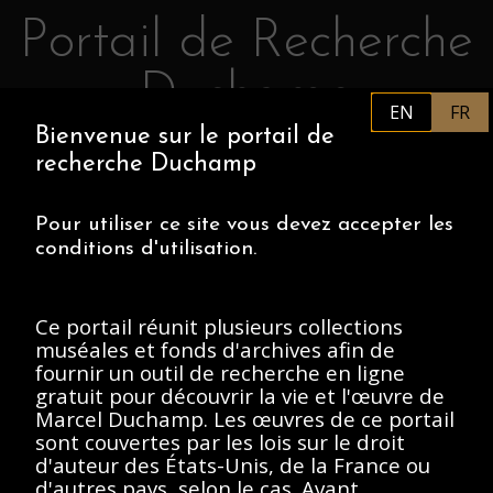
Portail de Recherche
Retourner au contenu principal
Duchamp
EN
FR
Bienvenue sur le portail de
FR
PHILADELPHIA MUSEUM OF
recherche Duchamp
ART
CENTRE POMPIDOU
ASSOCIATION MARCEL DUCHAMP
Pour utiliser ce site vous devez accepter les
conditions d'utilisation.
ACCUEIL
Ce portail réunit plusieurs collections
muséales et fonds d'archives afin de
fournir un outil de recherche en ligne
Archives Marcel
gratuit pour découvrir la vie et l'œuvre de
Marcel Duchamp. Les œuvres de ce portail
Duchamp, 1912-
sont couvertes par les lois sur le droit
Present
d'auteur des États-Unis, de la France ou
d'autres pays, selon le cas. Avant