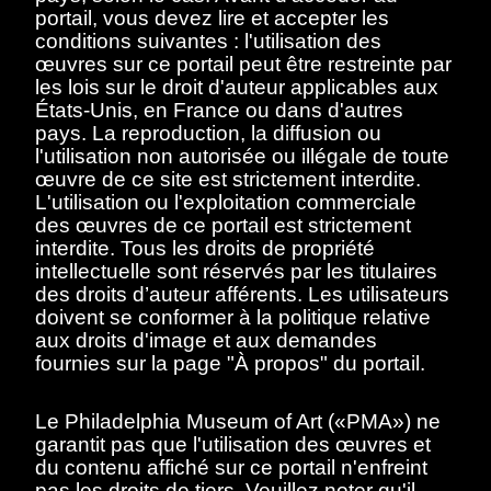
portail, vous devez lire et accepter les
Description
Contenus
conditions suivantes : l'utilisation des
œuvres sur ce portail peut être restreinte par
les lois sur le droit d'auteur applicables aux
< Toutes les séries
États-Unis, en France ou dans d'autres
pays. La reproduction, la diffusion ou
Suzanne Duchamp sur la plage
l'utilisation non autorisée ou illégale de toute
œuvre de ce site est strictement interdite.
L'utilisation ou l'exploitation commerciale
des œuvres de ce portail est strictement
interdite. Tous les droits de propriété
intellectuelle sont réservés par les titulaires
Afficher éléments
<<
<
>
>>
des droits d’auteur afférents. Les utilisateurs
doivent se conformer à la politique relative
Aucun résultat
aux droits d'image et aux demandes
fournies sur la page "À propos" du portail.
trouvé.
Le Philadelphia Museum of Art («PMA») ne
Veuillez essayer de
garantit pas que l'utilisation des œuvres et
supprimer les filtres ou
du contenu affiché sur ce portail n'enfreint
pas les droits de tiers. Veuillez noter qu'il