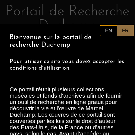
Portail de Recherche
Retourner au contenu principal
Duchamp
EN
FR
Bienvenue sur le portail de
PHILADELPHIA MUSEUM OF
FR
recherche Duchamp
ART
CENTRE POMPIDOU
ASSOCIATION MARCEL DUCHAMP
Pour utiliser ce site vous devez accepter les
conditions d'utilisation.
ACCUEIL
Ce portail réunit plusieurs collections
muséales et fonds d'archives afin de fournir
un outil de recherche en ligne gratuit pour
Archives Marcel
découvrir la vie et l'œuvre de Marcel
Duchamp, 1912-
Duchamp. Les œuvres de ce portail sont
couvertes par les lois sur le droit d'auteur
Present
des États-Unis, de la France ou d'autres
pays, selon le cas. Avant d'accéder au