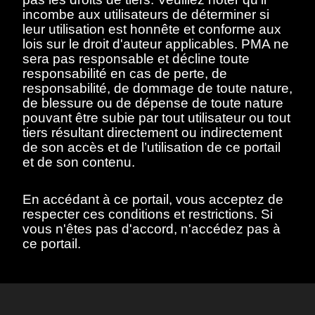
essayez un autre terme
incombe aux utilisateurs de déterminer si
leur utilisation est honnête et conforme aux
de recherche.
lois sur le droit d'auteur applicables. PMA ne
sera pas responsable et décline toute
responsabilité en cas de perte, de
responsabilité, de dommage de toute nature,
de blessure ou de dépense de toute nature
Afficher éléments
<<
<
>
>>
pouvant être subie par tout utilisateur ou tout
tiers résultant directement ou indirectement
de son accès et de l’utilisation de ce portail
et de son contenu.
Toutes les œuvres de ce site sont protégées par les lois sur le
droit d'auteur des États-Unis, de la France ou d'autres pays,
En accédant à ce portail, vous acceptez de
selon le cas, ou peuvent comporter certaines restrictions quant
à leur utilisation respective. L’ensemble des droits de propriété
respecter ces conditions et restrictions. Si
intellectuelle sont détenus par les titulaires des droits d’auteurs
vous n'êtes pas d'accord, n'accédez pas à
afférents. Les utilisateurs doivent se conformer à la politique
ce portail.
relative aux droits d'image et aux demandes fournies sur la
page "
À propos
" du portail.
Site version
: 1.0
Avis de confidentialité et de gestion des
cookies
J’accepte