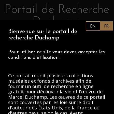
Portail de Recherche
Retourner au contenu principal
Duchamp
EN
FR
Bienvenue sur le portail de
FR
PHILADELPHIA MUSEUM OF
recherche Duchamp
ART
CENTRE POMPIDOU
ASSOCIATION MARCEL DUCHAMP
Pour utiliser ce site vous devez accepter les
conditions d'utilisation.
ACCUEIL
Ce portail réunit plusieurs collections
muséales et fonds d'archives afin de
fournir un outil de recherche en ligne
Archives Marcel
gratuit pour découvrir la vie et l'œuvre de
Marcel Duchamp. Les œuvres de ce portail
Duchamp, 1912-
sont couvertes par les lois sur le droit
Present
d'auteur des États-Unis, de la France ou
d'autres pays, selon le cas. Avant