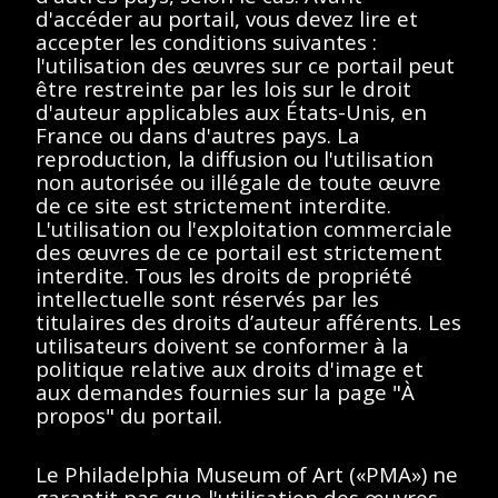
d'accéder au portail, vous devez lire et
Description
Contenus
accepter les conditions suivantes :
l'utilisation des œuvres sur ce portail peut
être restreinte par les lois sur le droit
< Toutes les séries
d'auteur applicables aux États-Unis, en
France ou dans d'autres pays. La
Suzanne Duchamp dans un jardin
reproduction, la diffusion ou l'utilisation
non autorisée ou illégale de toute œuvre
de ce site est strictement interdite.
L'utilisation ou l'exploitation commerciale
des œuvres de ce portail est strictement
interdite. Tous les droits de propriété
Afficher éléments
<<
<
>
>>
intellectuelle sont réservés par les
titulaires des droits d’auteur afférents. Les
Aucun résultat
utilisateurs doivent se conformer à la
politique relative aux droits d'image et
trouvé.
aux demandes fournies sur la page "À
propos" du portail.
Veuillez essayer de
supprimer les filtres ou
Le Philadelphia Museum of Art («PMA») ne
garantit pas que l'utilisation des œuvres