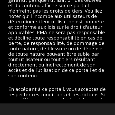
essayez un autre terme
et du contenu affiché sur ce portail
n'enfreint pas les droits de tiers. Veuillez
de recherche.
noter qu'il incombe aux utilisateurs de
déterminer si leur utilisation est honnête
et conforme aux lois sur le droit d'auteur
applicables. PMA ne sera pas responsable
et décline toute responsabilité en cas de
Afficher éléments
<<
<
>
>>
perte, de responsabilité, de dommage de
toute nature, de blessure ou de dépense
de toute nature pouvant être subie par
tout utilisateur ou tout tiers résultant
directement ou indirectement de son
Toutes les œuvres de ce site sont protégées par les lois sur
le droit d'auteur des États-Unis, de la France ou d'autres
accès et de l’utilisation de ce portail et de
pays, selon le cas, ou peuvent comporter certaines
son contenu.
restrictions quant à leur utilisation respective. L’ensemble des
droits de propriété intellectuelle sont détenus par les titulaires
des droits d’auteurs afférents. Les utilisateurs doivent se
En accédant à ce portail, vous acceptez de
conformer à la politique relative aux droits d'image et aux
demandes fournies sur la page "
À propos
" du portail.
respecter ces conditions et restrictions. Si
Site version
: 1.0
vous n'êtes pas d'accord, n'accédez pas à
ce portail.
J’accepte