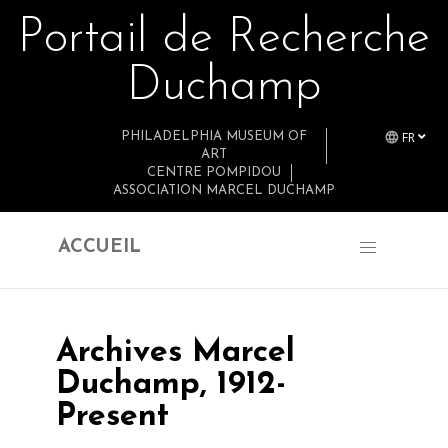
Portail de Recherche
Retourner au contenu principal
Duchamp
FR
PHILADELPHIA MUSEUM OF
ART
CENTRE POMPIDOU
ASSOCIATION MARCEL DUCHAMP
ACCUEIL
Archives Marcel
Duchamp, 1912-
Present