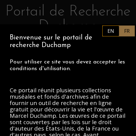
Portail de Recherche
Retourner au contenu principal
Duchamp
EN
FR
Bienvenue sur le portail de
FR
PHILADELPHIA MUSEUM OF
recherche Duchamp
ART
CENTRE POMPIDOU
ASSOCIATION MARCEL DUCHAMP
Pour utiliser ce site vous devez accepter les
conditions d'utilisation.
ACCUEIL
Ce portail réunit plusieurs collections
muséales et fonds d'archives afin de
fournir un outil de recherche en ligne
Archives Marcel
gratuit pour découvrir la vie et l'œuvre de
Marcel Duchamp. Les œuvres de ce portail
Duchamp, 1912-
sont couvertes par les lois sur le droit
Present
d'auteur des États-Unis, de la France ou
d'autres pays, selon le cas. Avant