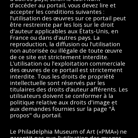
d'accéder au portail, vous devez lire et
Description
Contenus
accepter les conditions suivantes :
l'utilisation des œuvres sur ce portail peut
être restreinte par les lois sur le droit
< Toutes les séries
d'auteur applicables aux États-Unis, en
France ou dans d'autres pays. La
Suzanne Duchamp dans l'atelier rue
reproduction, la diffusion ou l'utilisation
Parmentier
non autorisée ou illégale de toute œuvre
de ce site est strictement interdite.
L'utilisation ou l'exploitation commerciale
des œuvres de ce portail est strictement
interdite. Tous les droits de propriété
Afficher éléments
<<
<
>
>>
intellectuelle sont réservés par les
titulaires des droits d’auteur afférents. Les
Aucun résultat
utilisateurs doivent se conformer à la
politique relative aux droits d'image et
trouvé.
aux demandes fournies sur la page "À
propos" du portail.
Veuillez essayer de
supprimer les filtres ou
Le Philadelphia Museum of Art («PMA») ne
garantit pas que l'utilisation des œuvres