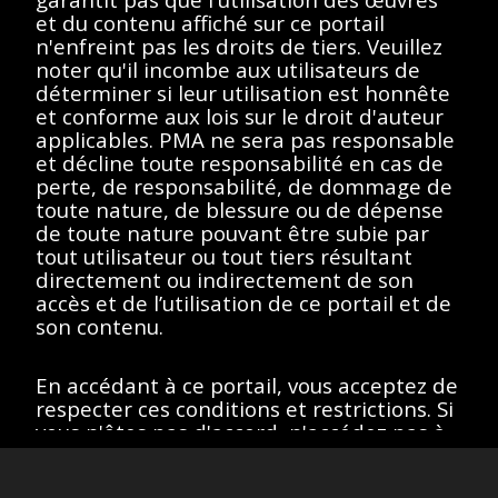
essayez un autre terme
et du contenu affiché sur ce portail
n'enfreint pas les droits de tiers. Veuillez
de recherche.
noter qu'il incombe aux utilisateurs de
déterminer si leur utilisation est honnête
et conforme aux lois sur le droit d'auteur
applicables. PMA ne sera pas responsable
et décline toute responsabilité en cas de
Afficher éléments
<<
<
>
>>
perte, de responsabilité, de dommage de
toute nature, de blessure ou de dépense
de toute nature pouvant être subie par
tout utilisateur ou tout tiers résultant
directement ou indirectement de son
Toutes les œuvres de ce site sont protégées par les lois sur
le droit d'auteur des États-Unis, de la France ou d'autres
accès et de l’utilisation de ce portail et de
pays, selon le cas, ou peuvent comporter certaines
son contenu.
restrictions quant à leur utilisation respective. L’ensemble des
droits de propriété intellectuelle sont détenus par les titulaires
des droits d’auteurs afférents. Les utilisateurs doivent se
En accédant à ce portail, vous acceptez de
conformer à la politique relative aux droits d'image et aux
demandes fournies sur la page "
À propos
" du portail.
respecter ces conditions et restrictions. Si
Site version
: 1.0
vous n'êtes pas d'accord, n'accédez pas à
ce portail.
J’accepte