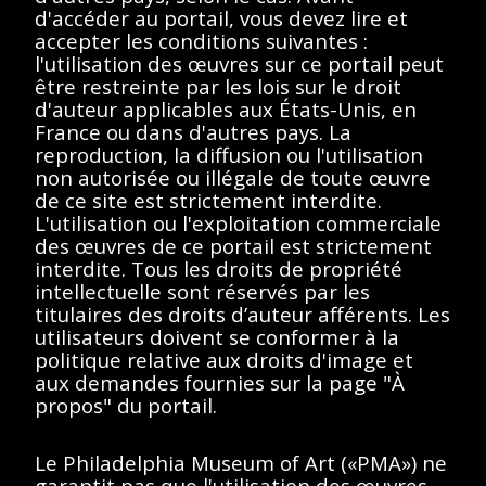
d'accéder au portail, vous devez lire et
Description
Contenus
accepter les conditions suivantes :
l'utilisation des œuvres sur ce portail peut
être restreinte par les lois sur le droit
< Toutes les séries
d'auteur applicables aux États-Unis, en
France ou dans d'autres pays. La
Marcel Duchamp
reproduction, la diffusion ou l'utilisation
non autorisée ou illégale de toute œuvre
de ce site est strictement interdite.
L'utilisation ou l'exploitation commerciale
des œuvres de ce portail est strictement
interdite. Tous les droits de propriété
Afficher éléments
<<
<
>
>>
intellectuelle sont réservés par les
titulaires des droits d’auteur afférents. Les
Aucun résultat
utilisateurs doivent se conformer à la
politique relative aux droits d'image et
trouvé.
aux demandes fournies sur la page "À
propos" du portail.
Veuillez essayer de
supprimer les filtres ou
Le Philadelphia Museum of Art («PMA») ne
garantit pas que l'utilisation des œuvres