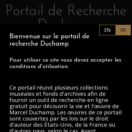
Portail de Recherche
Retourner au contenu principal
Duchamp
EN
FR
Bienvenue sur le portail de
FR
PHILADELPHIA MUSEUM OF
recherche Duchamp
ART
CENTRE POMPIDOU
ASSOCIATION MARCEL DUCHAMP
Pour utiliser ce site vous devez accepter les
conditions d'utilisation.
ACCUEIL
Ce portail réunit plusieurs collections
muséales et fonds d'archives afin de
fournir un outil de recherche en ligne
Archives Marcel
gratuit pour découvrir la vie et l'œuvre de
Marcel Duchamp. Les œuvres de ce portail
Duchamp, 1912-
sont couvertes par les lois sur le droit
Present
d'auteur des États-Unis, de la France ou
d'autres pays, selon le cas. Avant