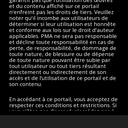
essayez un autre terme
et du contenu affiché sur ce portail
n'enfreint pas les droits de tiers. Veuillez
de recherche.
noter qu'il incombe aux utilisateurs de
déterminer si leur utilisation est honnête
et conforme aux lois sur le droit d'auteur
applicables. PMA ne sera pas responsable
et décline toute responsabilité en cas de
Afficher éléments
<<
<
>
>>
perte, de responsabilité, de dommage de
toute nature, de blessure ou de dépense
de toute nature pouvant être subie par
tout utilisateur ou tout tiers résultant
directement ou indirectement de son
Toutes les œuvres de ce site sont protégées par les lois sur
le droit d'auteur des États-Unis, de la France ou d'autres
accès et de l’utilisation de ce portail et de
pays, selon le cas, ou peuvent comporter certaines
son contenu.
restrictions quant à leur utilisation respective. L’ensemble des
droits de propriété intellectuelle sont détenus par les titulaires
des droits d’auteurs afférents. Les utilisateurs doivent se
En accédant à ce portail, vous acceptez de
conformer à la politique relative aux droits d'image et aux
demandes fournies sur la page "
À propos
" du portail.
respecter ces conditions et restrictions. Si
Site version
: 1.0
vous n'êtes pas d'accord, n'accédez pas à
ce portail.
J’accepte