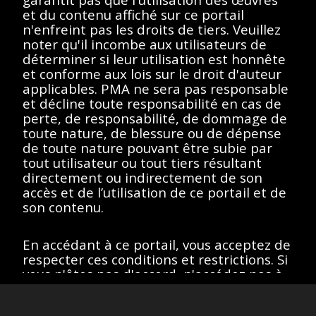
essayez un autre terme
et du contenu affiché sur ce portail
n'enfreint pas les droits de tiers. Veuillez
de recherche.
noter qu'il incombe aux utilisateurs de
déterminer si leur utilisation est honnête
et conforme aux lois sur le droit d'auteur
applicables. PMA ne sera pas responsable
et décline toute responsabilité en cas de
Afficher éléments
<<
<
>
>>
perte, de responsabilité, de dommage de
toute nature, de blessure ou de dépense
de toute nature pouvant être subie par
tout utilisateur ou tout tiers résultant
directement ou indirectement de son
Toutes les œuvres de ce site sont protégées par les lois sur
le droit d'auteur des États-Unis, de la France ou d'autres
accès et de l’utilisation de ce portail et de
pays, selon le cas, ou peuvent comporter certaines
son contenu.
restrictions quant à leur utilisation respective. L’ensemble des
droits de propriété intellectuelle sont détenus par les titulaires
des droits d’auteurs afférents. Les utilisateurs doivent se
En accédant à ce portail, vous acceptez de
conformer à la politique relative aux droits d'image et aux
demandes fournies sur la page "
À propos
" du portail.
respecter ces conditions et restrictions. Si
Site version
: 1.0
vous n'êtes pas d'accord, n'accédez pas à
ce portail.
J’accepte