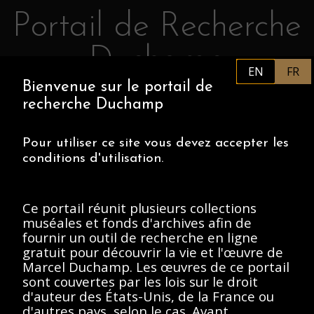
Portail de Recherche
Retourner au contenu principal
Duchamp
EN
FR
Bienvenue sur le portail de
FR
PHILADELPHIA MUSEUM OF
recherche Duchamp
ART
CENTRE POMPIDOU
ASSOCIATION MARCEL DUCHAMP
Pour utiliser ce site vous devez accepter les
conditions d'utilisation.
ACCUEIL
Ce portail réunit plusieurs collections
muséales et fonds d'archives afin de
fournir un outil de recherche en ligne
Archives Marcel
gratuit pour découvrir la vie et l'œuvre de
Marcel Duchamp. Les œuvres de ce portail
Duchamp, 1912-
sont couvertes par les lois sur le droit
Present
d'auteur des États-Unis, de la France ou
d'autres pays, selon le cas. Avant