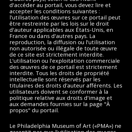
d'accéder au portail, vous devez lire et
Description
Contenus
accepter les conditions suivantes :
l'utilisation des œuvres sur ce portail peut
être restreinte par les lois sur le droit
< Toutes les séries
d'auteur applicables aux États-Unis, en
France ou dans d'autres pays. La
Marcel Duchamp
reproduction, la diffusion ou l'utilisation
non autorisée ou illégale de toute œuvre
de ce site est strictement interdite.
L'utilisation ou l'exploitation commerciale
des œuvres de ce portail est strictement
interdite. Tous les droits de propriété
Afficher éléments
<<
<
>
>>
intellectuelle sont réservés par les
titulaires des droits d’auteur afférents. Les
Aucun résultat
utilisateurs doivent se conformer à la
politique relative aux droits d'image et
trouvé.
aux demandes fournies sur la page "À
propos" du portail.
Veuillez essayer de
supprimer les filtres ou
Le Philadelphia Museum of Art («PMA») ne
garantit pas que l'utilisation des œuvres