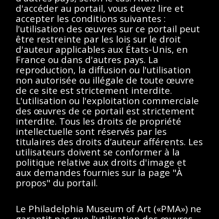
d'accéder au portail, vous devez lire et
Description
Contenus
accepter les conditions suivantes :
l'utilisation des œuvres sur ce portail peut
être restreinte par les lois sur le droit
< Toutes les séries
d'auteur applicables aux États-Unis, en
France ou dans d'autres pays. La
Marcel Duchamp et Alexina Duchamp
reproduction, la diffusion ou l'utilisation
non autorisée ou illégale de toute œuvre
de ce site est strictement interdite.
L'utilisation ou l'exploitation commerciale
des œuvres de ce portail est strictement
interdite. Tous les droits de propriété
Afficher éléments
<<
<
>
>>
intellectuelle sont réservés par les
titulaires des droits d’auteur afférents. Les
Aucun résultat
utilisateurs doivent se conformer à la
politique relative aux droits d'image et
trouvé.
aux demandes fournies sur la page "À
propos" du portail.
Veuillez essayer de
supprimer les filtres ou
Le Philadelphia Museum of Art («PMA») ne
garantit pas que l'utilisation des œuvres