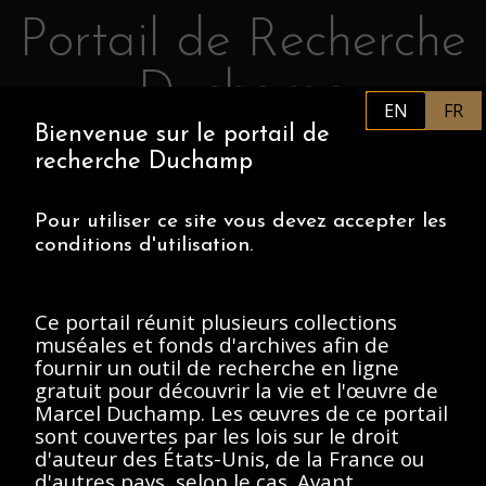
Portail de Recherche
Retourner au contenu principal
Duchamp
EN
FR
Bienvenue sur le portail de
FR
PHILADELPHIA MUSEUM OF
recherche Duchamp
ART
CENTRE POMPIDOU
ASSOCIATION MARCEL DUCHAMP
Pour utiliser ce site vous devez accepter les
conditions d'utilisation.
ACCUEIL
Ce portail réunit plusieurs collections
muséales et fonds d'archives afin de
fournir un outil de recherche en ligne
Archives Marcel
gratuit pour découvrir la vie et l'œuvre de
Marcel Duchamp. Les œuvres de ce portail
Duchamp, 1912-
sont couvertes par les lois sur le droit
Present
d'auteur des États-Unis, de la France ou
d'autres pays, selon le cas. Avant