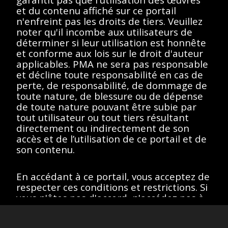
essayez un autre terme
et du contenu affiché sur ce portail
n'enfreint pas les droits de tiers. Veuillez
de recherche.
noter qu'il incombe aux utilisateurs de
déterminer si leur utilisation est honnête
et conforme aux lois sur le droit d'auteur
applicables. PMA ne sera pas responsable
et décline toute responsabilité en cas de
Afficher éléments
<<
<
>
>>
perte, de responsabilité, de dommage de
toute nature, de blessure ou de dépense
de toute nature pouvant être subie par
tout utilisateur ou tout tiers résultant
directement ou indirectement de son
Toutes les œuvres de ce site sont protégées par les lois sur
le droit d'auteur des États-Unis, de la France ou d'autres
accès et de l’utilisation de ce portail et de
pays, selon le cas, ou peuvent comporter certaines
son contenu.
restrictions quant à leur utilisation respective. L’ensemble des
droits de propriété intellectuelle sont détenus par les titulaires
des droits d’auteurs afférents. Les utilisateurs doivent se
En accédant à ce portail, vous acceptez de
conformer à la politique relative aux droits d'image et aux
demandes fournies sur la page "
À propos
" du portail.
respecter ces conditions et restrictions. Si
Site version
: 1.0
vous n'êtes pas d'accord, n'accédez pas à
ce portail.
J’accepte