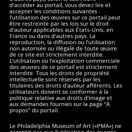
d'accéder au portail, vous devez lire et
Description
Contenus
accepter les conditions suivantes :
l'utilisation des œuvres sur ce portail peut
être restreinte par les lois sur le droit
< Toutes les séries
d'auteur applicables aux États-Unis, en
France ou dans d'autres pays. La
Marcel Duchamp et Alexina Duchamp
reproduction, la diffusion ou l'utilisation
non autorisée ou illégale de toute œuvre
de ce site est strictement interdite.
L'utilisation ou l'exploitation commerciale
des œuvres de ce portail est strictement
interdite. Tous les droits de propriété
Afficher éléments
<<
<
>
>>
intellectuelle sont réservés par les
titulaires des droits d’auteur afférents. Les
Aucun résultat
utilisateurs doivent se conformer à la
politique relative aux droits d'image et
trouvé.
aux demandes fournies sur la page "À
propos" du portail.
Veuillez essayer de
supprimer les filtres ou
Le Philadelphia Museum of Art («PMA») ne
garantit pas que l'utilisation des œuvres