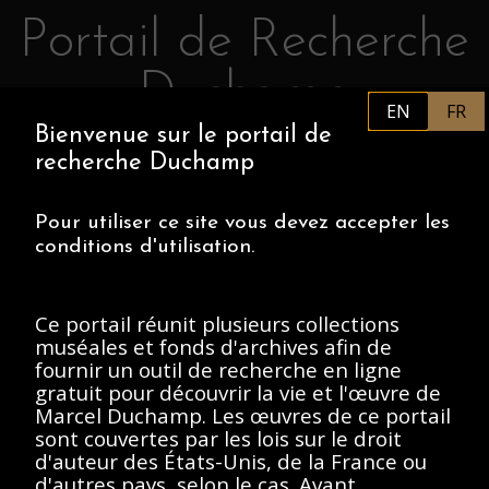
Portail de Recherche
Retourner au contenu principal
Duchamp
EN
FR
Bienvenue sur le portail de
FR
PHILADELPHIA MUSEUM OF
recherche Duchamp
ART
CENTRE POMPIDOU
ASSOCIATION MARCEL DUCHAMP
Pour utiliser ce site vous devez accepter les
conditions d'utilisation.
ACCUEIL
Ce portail réunit plusieurs collections
muséales et fonds d'archives afin de
fournir un outil de recherche en ligne
Archives Marcel
gratuit pour découvrir la vie et l'œuvre de
Marcel Duchamp. Les œuvres de ce portail
Duchamp, 1912-
sont couvertes par les lois sur le droit
Present
d'auteur des États-Unis, de la France ou
d'autres pays, selon le cas. Avant