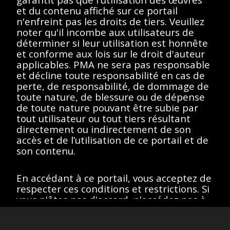
essayez un autre terme
et du contenu affiché sur ce portail
n'enfreint pas les droits de tiers. Veuillez
de recherche.
noter qu'il incombe aux utilisateurs de
déterminer si leur utilisation est honnête
et conforme aux lois sur le droit d'auteur
applicables. PMA ne sera pas responsable
et décline toute responsabilité en cas de
Afficher éléments
<<
<
>
>>
perte, de responsabilité, de dommage de
toute nature, de blessure ou de dépense
de toute nature pouvant être subie par
tout utilisateur ou tout tiers résultant
directement ou indirectement de son
Toutes les œuvres de ce site sont protégées par les lois sur
le droit d'auteur des États-Unis, de la France ou d'autres
accès et de l’utilisation de ce portail et de
pays, selon le cas, ou peuvent comporter certaines
son contenu.
restrictions quant à leur utilisation respective. L’ensemble des
droits de propriété intellectuelle sont détenus par les titulaires
des droits d’auteurs afférents. Les utilisateurs doivent se
En accédant à ce portail, vous acceptez de
conformer à la politique relative aux droits d'image et aux
demandes fournies sur la page "
À propos
" du portail.
respecter ces conditions et restrictions. Si
Site version
: 1.0
vous n'êtes pas d'accord, n'accédez pas à
ce portail.
J’accepte