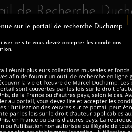
tail de Recherche Duc
nue sur le portail de recherche Duchamp
IA MUSEUM OF ART
CENTRE POMPIDOU
ASSOCIATION MAR
iliser ce site vous devez accepter les conditions
NS MUSÉALES
À PROPOS
ation.
ail réunit plusieurs collections muséales et fonds
, 1912-Present
ves afin de fournir un outil de recherche en ligne 
écouvrir la vie et l'œuvre de Marcel Duchamp. Les
ortail sont couvertes par les lois sur le droit d'au
Description
Contenus
nis, de la France ou d'autres pays, selon le cas. A
er au portail, vous devez lire et accepter les cond
es : l'utilisation des œuvres sur ce portail peut êtr
nte par les lois sur le droit d'auteur applicables au
nis, en France ou dans d'autres pays. La reproduct
on ou l'utilisation non autorisée ou illégale de tout
e ce site est strictement interdite. L'utilisation o