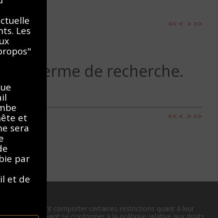
ectuelle
<<
<
>
>>
nts. Les
aux
propos"
 autre terme de recherche.
que
il
ombe
<<
<
>
>>
nête et
ne sera
e
de
bie par
il et de
e cas, ou peuvent comporter certaines restrictions quant à leur
 utilisateurs doivent se conformer à la politique relative aux droits