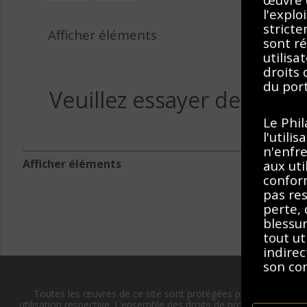
l'explo
stricte
Afficher éléments
sont ré
utilisa
droits
du port
Veuillez essayer de suppr
Le Phi
l'utili
n'enfre
Afficher éléments
aux uti
conform
pas res
perte,
blessu
tout ut
indirec
son co
Toutes les œuvres de ce site sont protégées par les lois sur l
En accé
utilisation respective. L’ensemble des droits de propriété intellect