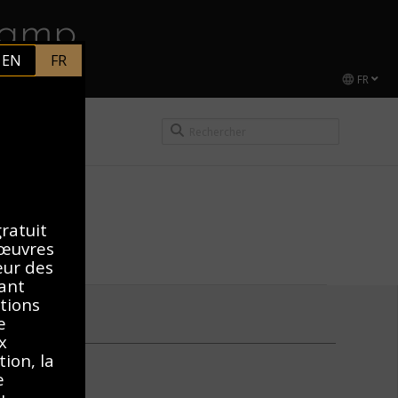
hamp
EN
FR
FR
CEL DUCHAMP
gratuit
 œuvres
teur des
vant
itions
e
x
ion, la
e
u