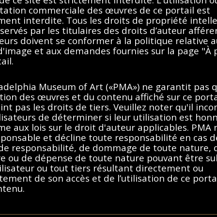
itation commerciale des œuvres de ce portail est
ment interdite. Tous les droits de propriété intell
servés par les titulaires des droits d’auteur affére
teurs doivent se conformer à la politique relative 
Aucun résultat trouvé.
 d'image et aux demandes fournies sur la page "À 
ail.
imer les filtres ou essayez un
ladelphia Museum of Art («PMA») ne garantit pas 
sation des œuvres et du contenu affiché sur ce porta
int pas les droits de tiers. Veuillez noter qu'il inc
lisateurs de déterminer si leur utilisation est hon
e aux lois sur le droit d'auteur applicables. PMA 
ponsable et décline toute responsabilité en cas d
 de responsabilité, de dommage de toute nature, 
re ou de dépense de toute nature pouvant être su
ilisateur ou tout tiers résultant directement ou
tement de son accès et de l’utilisation de ce porta
ntenu.
e droit d'auteur des États-Unis, de la France ou d'autres pays, selon l
dant à ce portail, vous acceptez de respecter ces
uelle sont détenus par les titulaires des droits d’auteurs afférents. Les