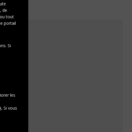
oute
, de
 ou tout
e portail
ns. Si
iorer les
A
. Si vous