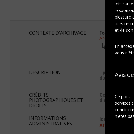
lois sur l
responsab
blessure 
tiers résu
et de son
CONTEXTE D'ARCHIVAGE
Fonds ou colle
Archives Marc
Série:
En accédan
Photogra
vous n'ête
Sous-sé
Album 
DESCRIPTION
Type de
Avis de
document
CRÉDITS
Conditions
Ce portai
PHOTOGRAPHIQUES ET
d'accès
services s
DROITS
conditions
n'êtes pas
INFORMATIONS
Identifiant s
ADMINISTRATIVES
Afficher en JS