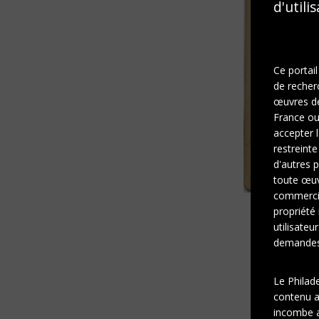
d'utili
Ce portail
de recher
œuvres de 
France ou 
accepter l
restreinte
d'autres p
toute œuvr
commercia
propriété 
utilisateu
demandes 
Le Philad
contenu af
incombe a