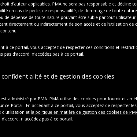
e droit d'auteur applicables. PMA ne sera pas responsable et décline t
ilité en cas de perte, de responsabilité, de dommage de toute nature
À propos de cet objet
ou de dépense de toute nature pouvant être subie par tout utilisateur
ltant directement ou indirectement de son accès et de l’utilisation de c
 contenu.
ction:
el Duchamp
t à ce portail, vous acceptez de respecter ces conditions et restrictio
phies
s pas d'accord, n'accédez pas à ce portail.
rie:
Famille Duchamp
Tirages photographiques
 confidentialité et de gestion des cookies
l est administré par PMA. PMA utilise des cookies pour fournir et amél
ur ce Portail. En accédant à ce portail, vous acceptez de respecter les
 d'utilisation et
la politique en matière de gestion des cookies de PM
 d'accord, n'accédez pas à ce portail.
ystème:
aspace_e040877e5a65cf70fe4972f6f1a17566
ON-LD
|
Télécharger