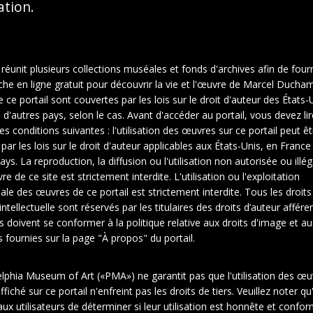
sation.
 réunit plusieurs collections muséales et fonds d'archives afin de fourn
che en ligne gratuit pour découvrir la vie et l'œuvre de Marcel Ducha
ce portail sont couvertes par les lois sur le droit d'auteur des États-U
d'autres pays, selon le cas. Avant d'accéder au portail, vous devez lir
es conditions suivantes : l'utilisation des œuvres sur ce portail peut êt
 par les lois sur le droit d'auteur applicables aux États-Unis, en Franc
ays. La reproduction, la diffusion ou l'utilisation non autorisée ou illé
e de ce site est strictement interdite. L'utilisation ou l'exploitation
le des œuvres de ce portail est strictement interdite. Tous les droits
intellectuelle sont réservés par les titulaires des droits d’auteur affére
rs doivent se conformer à la politique relative aux droits d'image et au
fournies sur la page "À propos" du portail.
elphia Museum of Art («PMA») ne garantit pas que l'utilisation des œu
1
2
fiché sur ce portail n'enfreint pas les droits de tiers. Veuillez noter qu'
ux utilisateurs de déterminer si leur utilisation est honnête et confo