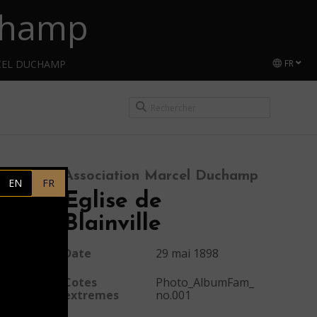
uchamp
CEL DUCHAMP
FR
Association Marcel Duchamp
EN
FR
Eglise de
Blainville
Date
29 mai 1898
Cotes
Photo_AlbumFam_
extremes
no.001