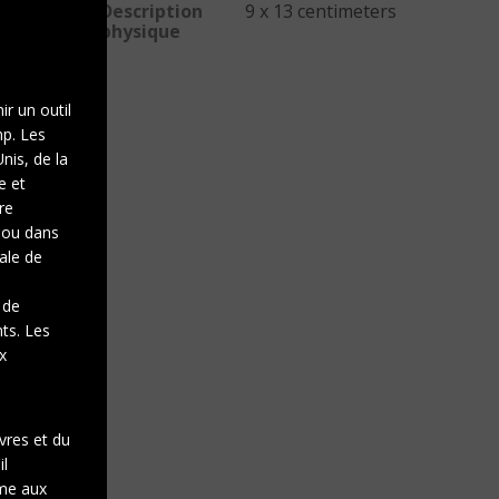
Description
9 x 13 centimeters
physique
ir un outil
mp. Les
nis, de la
e et
re
e ou dans
gale de
 de
nts. Les
x
vres et du
il
rme aux