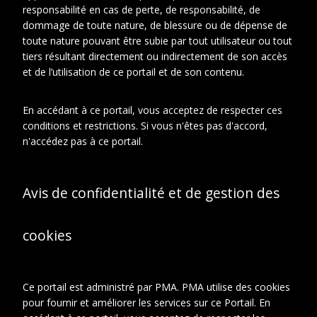
responsabilité en cas de perte, de responsabilité, de
Représenté
Duchamp, Suzanne
dommage de toute nature, de blessure ou de dépense de
toute nature pouvant être subie par tout utilisateur ou tout
tiers résultant directement ou indirectement de son accès
et de l’utilisation de ce portail et de son contenu.
À propos de cet objet
En accédant à ce portail, vous acceptez de respecter ces
conditions et restrictions. Si vous n'êtes pas d'accord,
CONTEXTE D'ARCHIVAGE
n'accédez pas à ce portail.
Fonds ou collection:
Archives Marcel Duchamp
Avis de confidentialité et de gestion des
Série:
Photographies
Sous-série:
Album Suzanne
cookies
Duchamp, 1 of 2
DESCRIPTION
Ce portail est administré par PMA. PMA utilise des cookies
Type de
pour fournir et améliorer les services sur ce Portail. En
Tirages
document