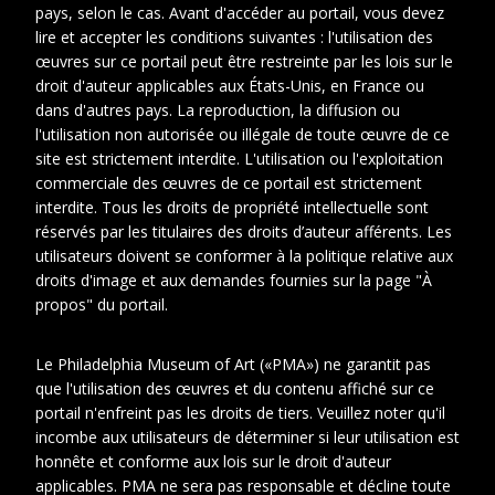
pays, selon le cas. Avant d'accéder au portail, vous devez
lire et accepter les conditions suivantes : l'utilisation des
œuvres sur ce portail peut être restreinte par les lois sur le
droit d'auteur applicables aux États-Unis, en France ou
dans d'autres pays. La reproduction, la diffusion ou
l'utilisation non autorisée ou illégale de toute œuvre de ce
site est strictement interdite. L'utilisation ou l'exploitation
commerciale des œuvres de ce portail est strictement
interdite. Tous les droits de propriété intellectuelle sont
réservés par les titulaires des droits d’auteur afférents. Les
utilisateurs doivent se conformer à la politique relative aux
1
2
droits d'image et aux demandes fournies sur la page "À
propos" du portail.
Cotes
Photo_AlbumSD1_no.003
Le Philadelphia Museum of Art («PMA») ne garantit pas
extremes
que l'utilisation des œuvres et du contenu affiché sur ce
Description
%!s(<nil>) %!s(<nil>)
portail n'enfreint pas les droits de tiers. Veuillez noter qu'il
physique
incombe aux utilisateurs de déterminer si leur utilisation est
honnête et conforme aux lois sur le droit d'auteur
Photographe
Schofield, Paul
applicables. PMA ne sera pas responsable et décline toute