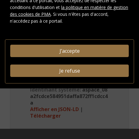
accédant à ce portail, vous acceptez de respecter les
photographique
conditions d'utilisation et
la politique en matière de gestion
s
des cookies de PMA
. Si vous n'êtes pas d'accord,
n'accédez pas à ce portail.
CRÉDITS PHOTOGRAPHIQUES ET
DROITS
Conditions
J’accepte
d'accès
INFORMATIONS
Je refuse
ADMINISTRATIVES
Identifiant système:
aspace_08
a2fcdce584951daffa872ff1cdcc4
a
Afficher en JSON-LD
|
Télécharger