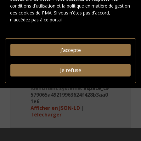
s
conditions d'utilisation et
la politique en matière de gestion
des cookies de PMA
. Si vous n'êtes pas d'accord,
n'accédez pas à ce portail.
CRÉDITS PHOTOGRAPHIQUES ET
DROITS
Conditions
J’accepte
d'accès
INFORMATIONS
Je refuse
ADMINISTRATIVES
Identifiant système:
aspace_c9
579065a49219963624f428b3aa0
1e6
Afficher en JSON-LD
|
Télécharger