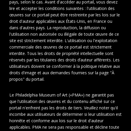
pays, selon le cas. Avant d'accéder au portail, vous devez
lire et accepter les conditions suivantes : l'utilisation des
œuvres sur ce portail peut être restreinte par les lois sur le
droit d'auteur applicables aux États-Unis, en France ou
dans d'autres pays. La reproduction, la diffusion ou
l'utilisation non autorisée ou illégale de toute œuvre de ce
site est strictement interdite. L'utilisation ou l'exploitation
commerciale des œuvres de ce portail est strictement
interdite. Tous les droits de propriété intellectuelle sont
réservés par les titulaires des droits d’auteur afférents. Les
utilisateurs doivent se conformer à la politique relative aux
droits d'image et aux demandes fournies sur la page "À
propos" du portail.
1
2
Le Philadelphia Museum of Art («PMA») ne garantit pas
Cotes
Photo_AlbumSD1_no.014
que l'utilisation des œuvres et du contenu affiché sur ce
extremes
portail n'enfreint pas les droits de tiers. Veuillez noter qu'il
incombe aux utilisateurs de déterminer si leur utilisation est
Description
%!s(<nil>) %!s(<nil>)
honnête et conforme aux lois sur le droit d'auteur
physique
applicables. PMA ne sera pas responsable et décline toute