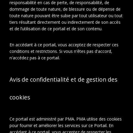
responsabilité en cas de perte, de responsabilité, de
Représenté
Duchamp, Magdeleine
dommage de toute nature, de blessure ou de dépense de
toute nature pouvant être subie par tout utilisateur ou tout
tiers résultant directement ou indirectement de son accès
et de l’utilisation de ce portail et de son contenu.
À propos de cet objet
En accédant à ce portail, vous acceptez de respecter ces
conditions et restrictions. Si vous n'êtes pas d'accord,
CONTEXTE D'ARCHIVAGE
n'accédez pas à ce portail.
Fonds ou collection:
Archives Marcel Duchamp
Série:
Avis de confidentialité et de gestion des
Photographies
Sous-série:
Album Suzanne
cookies
Duchamp, 1 of 2
DESCRIPTION
Ce portail est administré par PMA. PMA utilise des cookies
Type de
Tirages
pour fournir et améliorer les services sur ce Portail. En
document
photographique
accédant à ce portail, vous acceptez de respecter les