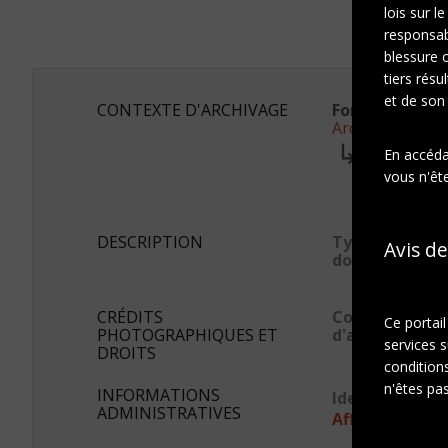
lois sur l
responsab
blessure 
tiers résu
et de son
CONTEXTE D'ARCHIVAGE
Fonds ou colle
Archives Marc
Série:
En accédan
Photogra
vous n'ête
Sous-sé
Album 
DESCRIPTION
Type de
Avis de
document
CRÉDITS
Conditions
Ce portai
PHOTOGRAPHIQUES ET
d'accès
services s
DROITS
conditions
n'êtes pas
INFORMATIONS
Identifiant s
ADMINISTRATIVES
Afficher en JS