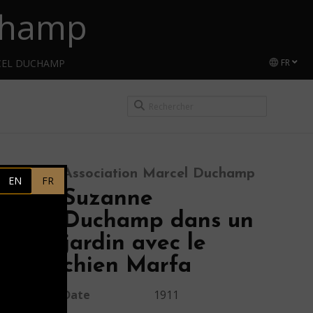
uchamp
CEL DUCHAMP
FR
Association Marcel Duchamp
EN
FR
Suzanne
Duchamp dans un
jardin avec le
chien Marfa
Date
1911