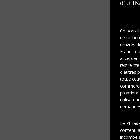
d'utili
Ce portail
de recher
œuvres de 
France ou 
accepter l
restreinte
d'autres p
toute œuvr
commercia
propriété 
utilisateu
demandes 
Le Philad
contenu af
incombe a