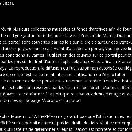
sation.
 réunit plusieurs collections muséales et fonds d'archives afin de fourn
che en ligne gratuit pour découvrir la vie et l'œuvre de Marcel Ducha
ce portail sont couvertes par les lois sur le droit d'auteur des États-U
d'autres pays, selon le cas. Avant d'accéder au portail, vous devez lir
es conditions suivantes : l'utilisation des œuvres sur ce portail peut êt
 par les lois sur le droit d'auteur applicables aux États-Unis, en Franc
ays. La reproduction, la diffusion ou l'utilisation non autorisée ou illé
e de ce site est strictement interdite. L'utilisation ou l'exploitation
le des œuvres de ce portail est strictement interdite. Tous les droits
intellectuelle sont réservés par les titulaires des droits d’auteur affére
rs doivent se conformer à la politique relative aux droits d'image et au
fournies sur la page "À propos" du portail.
elphia Museum of Art («PMA») ne garantit pas que l'utilisation des œu
2
1
fiché sur ce portail n'enfreint pas les droits de tiers. Veuillez noter qu'
ux utilisateurs de déterminer si leur utilisation est honnête et confo