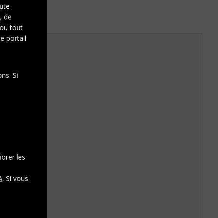
oute
, de
 ou tout
e portail
ns. Si
iorer les
A
. Si vous