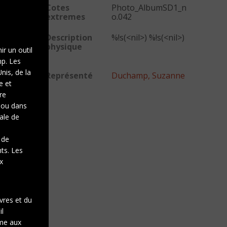
Cotes
Photo_AlbumSD1_n
extremes
o.042
Description
%!s(<nil>) %!s(<nil>)
physique
ir un outil
mp. Les
nis, de la
Représenté
Duchamp, Suzanne
e et
re
e ou dans
gale de
 de
nts. Les
x
vres et du
il
rme aux