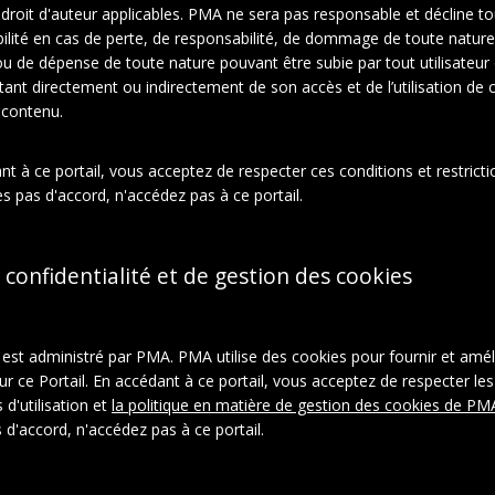
e droit d'auteur applicables. PMA ne sera pas responsable et décline t
ilité en cas de perte, de responsabilité, de dommage de toute nature
À propos de cet objet
ou de dépense de toute nature pouvant être subie par tout utilisateur
ltant directement ou indirectement de son accès et de l’utilisation de c
 contenu.
ction:
el Duchamp
t à ce portail, vous acceptez de respecter ces conditions et restrictio
phies
s pas d'accord, n'accédez pas à ce portail.
rie:
Suzanne Duchamp, 1 of 2
Tirages photographiques
 confidentialité et de gestion des cookies
l est administré par PMA. PMA utilise des cookies pour fournir et amél
ur ce Portail. En accédant à ce portail, vous acceptez de respecter les
 d'utilisation et
la politique en matière de gestion des cookies de PM
 d'accord, n'accédez pas à ce portail.
ystème:
aspace_41ad387cce38160a030e8ac158b93b14
ON-LD
|
Télécharger