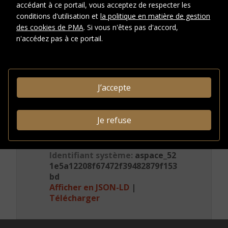
accédant à ce portail, vous acceptez de respecter les
document
photographique
conditions d'utilisation et
la politique en matière de gestion
s
des cookies de PMA
. Si vous n'êtes pas d'accord,
n'accédez pas à ce portail.
CRÉDITS PHOTOGRAPHIQUES ET
DROITS
Conditions
J’accepte
d'accès
Je refuse
INFORMATIONS
ADMINISTRATIVES
Identifiant système:
aspace_52
1e5a12208f67472f39482879f153
bd
Afficher en JSON-LD
|
Télécharger