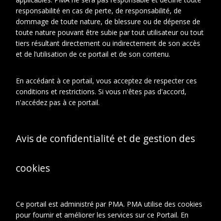
responsabilité en cas de perte, de responsabilité, de
Collin, Philippe
dommage de toute nature, de blessure ou de dépense de
toute nature pouvant être subie par tout utilisateur ou tout
Représenté
Duchamp, Marcel
tiers résultant directement ou indirectement de son accès
et de l’utilisation de ce portail et de son contenu.
En accédant à ce portail, vous acceptez de respecter ces
En relation
À propos de cet objet
conditions et restrictions. Si vous n'êtes pas d'accord,
n'accédez pas à ce portail.
CONTEXTE D'ARCHIVAGE
Fonds ou collection:
Avis de confidentialité et de gestion des
Archives Marcel Duchamp
Série:
Photographies
cookies
Sous-série:
Portraits
DESCRIPTION
Ce portail est administré par PMA. PMA utilise des cookies
pour fournir et améliorer les services sur ce Portail. En
Type de
Tirages