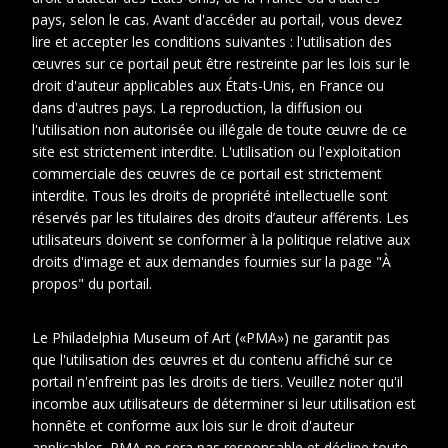
pays, selon le cas. Avant d'accéder au portail, vous devez
lire et accepter les conditions suivantes : l'utilisation des
œuvres sur ce portail peut être restreinte par les lois sur le
droit d'auteur applicables aux États-Unis, en France ou
dans d'autres pays. La reproduction, la diffusion ou
l'utilisation non autorisée ou illégale de toute œuvre de ce
site est strictement interdite. L'utilisation ou l'exploitation
commerciale des œuvres de ce portail est strictement
interdite. Tous les droits de propriété intellectuelle sont
1
réservés par les titulaires des droits d’auteur afférents. Les
utilisateurs doivent se conformer à la politique relative aux
Date
1967 juin 21
droits d'image et aux demandes fournies sur la page "À
propos" du portail.
Cotes
Photo_MDBoiteMoyenne1
extremes
_no.022
Le Philadelphia Museum of Art («PMA») ne garantit pas
Description
18 x 24 centimeters
que l'utilisation des œuvres et du contenu affiché sur ce
physique
portail n'enfreint pas les droits de tiers. Veuillez noter qu'il
incombe aux utilisateurs de déterminer si leur utilisation est
honnête et conforme aux lois sur le droit d'auteur
Photographe
Kovacs, Yves
applicables. PMA ne sera pas responsable et décline toute