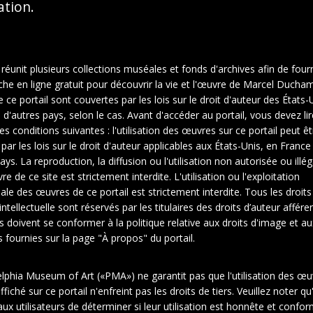
sation.
 réunit plusieurs collections muséales et fonds d'archives afin de fourn
che en ligne gratuit pour découvrir la vie et l'œuvre de Marcel Ducha
ce portail sont couvertes par les lois sur le droit d'auteur des États-U
d'autres pays, selon le cas. Avant d'accéder au portail, vous devez lir
es conditions suivantes : l'utilisation des œuvres sur ce portail peut êt
 par les lois sur le droit d'auteur applicables aux États-Unis, en Franc
ays. La reproduction, la diffusion ou l'utilisation non autorisée ou illé
e de ce site est strictement interdite. L'utilisation ou l'exploitation
le des œuvres de ce portail est strictement interdite. Tous les droits
intellectuelle sont réservés par les titulaires des droits d’auteur affére
rs doivent se conformer à la politique relative aux droits d'image et au
fournies sur la page "À propos" du portail.
elphia Museum of Art («PMA») ne garantit pas que l'utilisation des œu
1
2
fiché sur ce portail n'enfreint pas les droits de tiers. Veuillez noter qu'
ux utilisateurs de déterminer si leur utilisation est honnête et confo