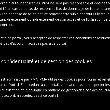
e droit d'auteur applicables. PMA ne sera pas responsable et décline t
ilité en cas de perte, de responsabilité, de dommage de toute nature
En relation
À propos de cet objet
ou de dépense de toute nature pouvant être subie par tout utilisateur
ltant directement ou indirectement de son accès et de l’utilisation de c
 contenu.
ction:
el Duchamp
t à ce portail, vous acceptez de respecter ces conditions et restrictio
phies
s pas d'accord, n'accédez pas à ce portail.
rie:
ts
Tirages photographiques
 confidentialité et de gestion des cookies
l est administré par PMA. PMA utilise des cookies pour fournir et amél
ur ce Portail. En accédant à ce portail, vous acceptez de respecter les
 d'utilisation et
la politique en matière de gestion des cookies de PM
 d'accord, n'accédez pas à ce portail.
ystème:
aspace_6fb4b0e7e01ba97d8a2090c92a685833
ON-LD
|
Télécharger