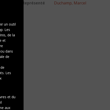
Représenté
Duchamp, Marcel
ir un outil
mp. Les
nis, de la
e et
re
e ou dans
gale de
 de
nts. Les
x
vres et du
il
rme aux