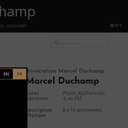
uchamp
CEL DUCHAMP
FR
Association Marcel Duchamp
EN
FR
Marcel Duchamp
Cotes
Photo_MDPortraits
extremes
4_no.292
Description
8 x 10 centimeters
physique