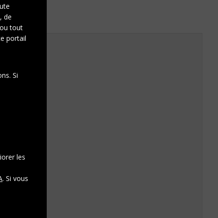
oute
, de
 ou tout
e portail
ns. Si
iorer les
A
. Si vous