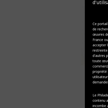
d'utili
Ce portail
de recher
œuvres de 
France ou 
accepter l
restreinte
d'autres p
toute œuvr
commercia
propriété 
utilisateu
demandes 
Le Philad
contenu af
incombe a