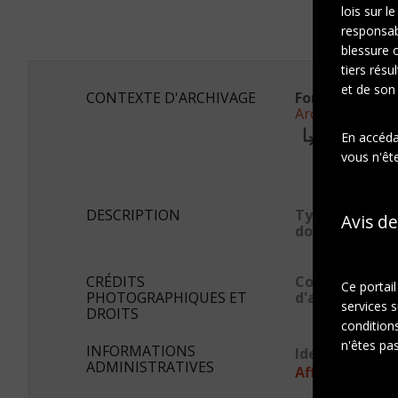
lois sur l
responsab
blessure 
tiers résu
et de son
CONTEXTE D'ARCHIVAGE
Fonds ou colle
Archives Marc
Série:
En accédan
Photogra
vous n'ête
Sous-sé
Portrai
DESCRIPTION
Type de
Avis de
document
CRÉDITS
Conditions
Ce portai
PHOTOGRAPHIQUES ET
d'accès
services s
DROITS
conditions
n'êtes pas
INFORMATIONS
Identifiant s
ADMINISTRATIVES
Afficher en JS