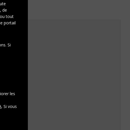
oute
, de
 ou tout
e portail
ns. Si
iorer les
A
. Si vous