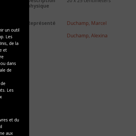
Description
20 x 25 centimeters
physique
Représenté
Duchamp, Marcel
ir un outil
Duchamp, Alexina
mp. Les
nis, de la
e et
re
e ou dans
gale de
 de
nts. Les
x
vres et du
il
rme aux