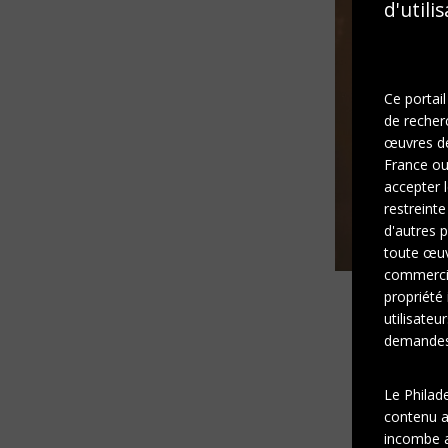
d'utili
Ce portail
de recher
œuvres de 
France ou 
accepter l
restreinte
d'autres p
toute œuvr
commercia
propriété 
utilisateu
demandes 
Le Philad
contenu af
incombe a