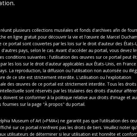
sation.
 réunit plusieurs collections muséales et fonds d'archives afin de fourn
che en ligne gratuit pour découvrir la vie et l'œuvre de Marcel Ducha
ce portail sont couvertes par les lois sur le droit d'auteur des États-U
d'autres pays, selon le cas. Avant d'accéder au portail, vous devez lir
es conditions suivantes : l'utilisation des œuvres sur ce portail peut êt
 par les lois sur le droit d'auteur applicables aux États-Unis, en Franc
ays. La reproduction, la diffusion ou l'utilisation non autorisée ou illé
e de ce site est strictement interdite. L'utilisation ou l'exploitation
le des œuvres de ce portail est strictement interdite. Tous les droits
intellectuelle sont réservés par les titulaires des droits d’auteur affére
rs doivent se conformer à la politique relative aux droits d'image et au
fournies sur la page "À propos" du portail.
elphia Museum of Art («PMA») ne garantit pas que l'utilisation des œu
1
fiché sur ce portail n'enfreint pas les droits de tiers. Veuillez noter qu'
ux utilisateurs de déterminer si leur utilisation est honnête et confo