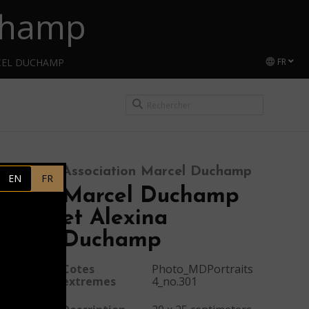
uchamp
CEL DUCHAMP
FR
Association Marcel Duchamp
EN
FR
Marcel Duchamp
et Alexina
Duchamp
Cotes
Photo_MDPortraits
extremes
4_no.301