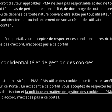
e droit d'auteur applicables. PMA ne sera pas responsable et décline t
ilité en cas de perte, de responsabilité, de dommage de toute nature
En relation
À propos de cet objet
ou de dépense de toute nature pouvant être subie par tout utilisateur
ltant directement ou indirectement de son accès et de l’utilisation de c
 contenu.
ction:
el Duchamp
t à ce portail, vous acceptez de respecter ces conditions et restrictio
phies
s pas d'accord, n'accédez pas à ce portail.
rie:
ts
Tirages photographiques
 confidentialité et de gestion des cookies
l est administré par PMA. PMA utilise des cookies pour fournir et amél
ur ce Portail. En accédant à ce portail, vous acceptez de respecter les
 d'utilisation et
la politique en matière de gestion des cookies de PM
 d'accord, n'accédez pas à ce portail.
ystème:
aspace_b300c69c7a3fe07265bafada0ffda88f
ON-LD
|
Télécharger