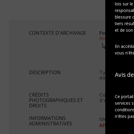
lois sur l
responsab
blessure 
tiers résu
et de son
CONTEXTE D'ARCHIVAGE
Fonds ou colle
Archives Marc
Série:
En accédan
Photogra
vous n'ête
Sous-sé
Portrai
DESCRIPTION
Type de
Avis de
document
CRÉDITS
Conditions
Ce portai
PHOTOGRAPHIQUES ET
d'accès
services s
DROITS
conditions
n'êtes pas
INFORMATIONS
Identifiant s
ADMINISTRATIVES
Afficher en JS