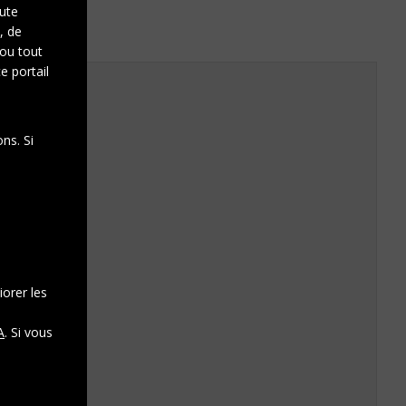
oute
, de
 ou tout
e portail
ns. Si
iorer les
A
. Si vous