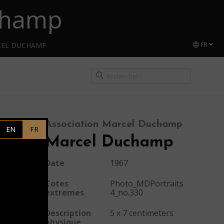
uchamp
CEL DUCHAMP
FR
Association Marcel Duchamp
EN
FR
Marcel Duchamp
Date
1967
Cotes
Photo_MDPortraits
extremes
4_no.330
Description
5 x 7 centimeters
physique