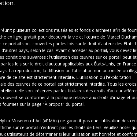
sation.
 réunit plusieurs collections muséales et fonds d'archives afin de fourn
che en ligne gratuit pour découvrir la vie et l'œuvre de Marcel Ducha
ce portail sont couvertes par les lois sur le droit d'auteur des États-U
d'autres pays, selon le cas. Avant d'accéder au portail, vous devez lir
es conditions suivantes : l'utilisation des œuvres sur ce portail peut êt
 par les lois sur le droit d'auteur applicables aux États-Unis, en Franc
ays. La reproduction, la diffusion ou l'utilisation non autorisée ou illé
e de ce site est strictement interdite. L'utilisation ou l'exploitation
le des œuvres de ce portail est strictement interdite. Tous les droits
intellectuelle sont réservés par les titulaires des droits d’auteur affére
rs doivent se conformer à la politique relative aux droits d'image et au
fournies sur la page "À propos" du portail.
elphia Museum of Art («PMA») ne garantit pas que l'utilisation des œu
1
2
fiché sur ce portail n'enfreint pas les droits de tiers. Veuillez noter qu'
ux utilisateurs de déterminer si leur utilisation est honnête et confo