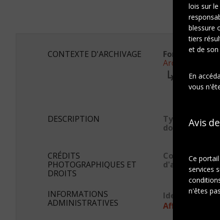
lois sur l
responsab
blessure 
tiers résu
et de son
CONTEXTE D'ARCHIVAGE
Fonds ou colle
Archives Marc
Série:
En accédan
Photogra
vous n'ête
Sous-sé
Portrai
DESCRIPTION
Type de
Avis de
document
CRÉDITS
Conditions
Ce portai
PHOTOGRAPHIQUES ET
d'accès
services s
DROITS
conditions
n'êtes pas
INFORMATIONS
Identifiant s
ADMINISTRATIVES
Afficher en JS