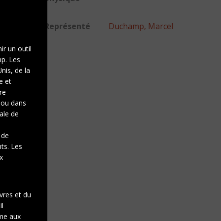
Représenté
Duchamp, Marcel
ir un outil
mp. Les
nis, de la
e et
re
e ou dans
gale de
 de
nts. Les
x
vres et du
il
rme aux