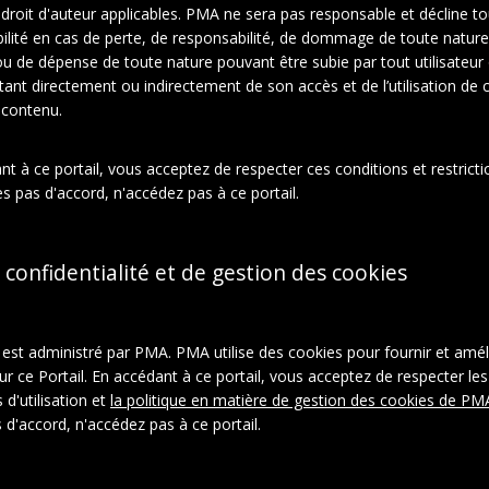
e droit d'auteur applicables. PMA ne sera pas responsable et décline t
ilité en cas de perte, de responsabilité, de dommage de toute nature
À propos de cet objet
ou de dépense de toute nature pouvant être subie par tout utilisateur
ltant directement ou indirectement de son accès et de l’utilisation de c
 contenu.
ction:
el Duchamp
t à ce portail, vous acceptez de respecter ces conditions et restrictio
phies
s pas d'accord, n'accédez pas à ce portail.
rie:
ts
Tirages photographiques
 confidentialité et de gestion des cookies
l est administré par PMA. PMA utilise des cookies pour fournir et amél
ur ce Portail. En accédant à ce portail, vous acceptez de respecter les
 d'utilisation et
la politique en matière de gestion des cookies de PM
 d'accord, n'accédez pas à ce portail.
ystème:
aspace_00872384198fd6bd09b7c65cd0627242
ON-LD
|
Télécharger