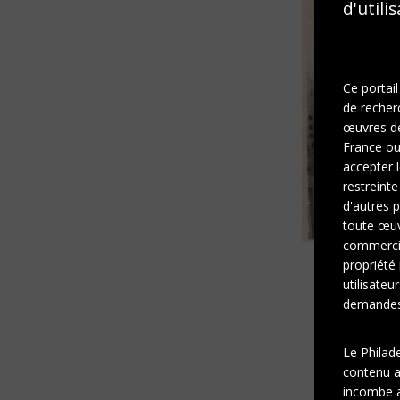
d'utili
Ce portail
de recher
œuvres de 
France ou 
accepter l
restreinte
d'autres p
toute œuvr
commercia
propriété 
utilisateu
demandes 
Le Philad
contenu af
incombe a