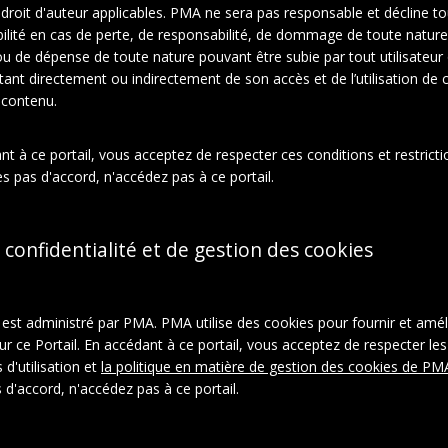
e droit d'auteur applicables. PMA ne sera pas responsable et décline t
ilité en cas de perte, de responsabilité, de dommage de toute nature
À propos de cet objet
ou de dépense de toute nature pouvant être subie par tout utilisateur
ltant directement ou indirectement de son accès et de l’utilisation de c
 contenu.
ction:
el Duchamp
t à ce portail, vous acceptez de respecter ces conditions et restrictio
ks
s pas d'accord, n'accédez pas à ce portail.
Coupure de presse
 confidentialité et de gestion des cookies
l est administré par PMA. PMA utilise des cookies pour fournir et amél
ur ce Portail. En accédant à ce portail, vous acceptez de respecter les
ystème:
aspace_36e4f2660f418795ea4aea36ce76b0d8
 d'utilisation et
la politique en matière de gestion des cookies de PM
ON-LD
|
Télécharger
 d'accord, n'accédez pas à ce portail.