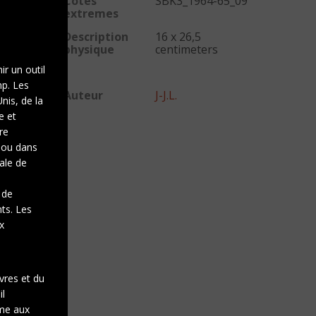
Cotes
SBK3_1964-65_09
extremes
Description
16 x 26,5
physique
centimeters
ir un outil
mp. Les
Auteur
J-J.L.
nis, de la
e et
re
e ou dans
gale de
 de
nts. Les
x
vres et du
il
rme aux