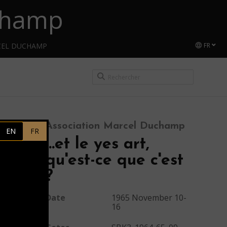
uchamp
CEL DUCHAMP
FR
Association Marcel Duchamp
EN
FR
…et le yes art,
qu'est-ce que c'est
?
Date
1965 November 10-
16