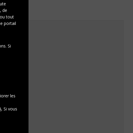
oute
, de
 ou tout
e portail
ns. Si
iorer les
A
. Si vous