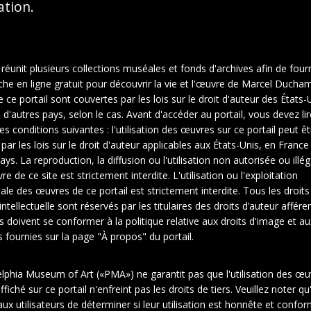
sation.
 réunit plusieurs collections muséales et fonds d'archives afin de fourn
che en ligne gratuit pour découvrir la vie et l'œuvre de Marcel Ducha
ce portail sont couvertes par les lois sur le droit d'auteur des États-U
d'autres pays, selon le cas. Avant d'accéder au portail, vous devez lir
es conditions suivantes : l'utilisation des œuvres sur ce portail peut êt
 par les lois sur le droit d'auteur applicables aux États-Unis, en Franc
ays. La reproduction, la diffusion ou l'utilisation non autorisée ou illé
e de ce site est strictement interdite. L'utilisation ou l'exploitation
le des œuvres de ce portail est strictement interdite. Tous les droits
intellectuelle sont réservés par les titulaires des droits d’auteur affére
rs doivent se conformer à la politique relative aux droits d'image et au
fournies sur la page "À propos" du portail.
elphia Museum of Art («PMA») ne garantit pas que l'utilisation des œu
1
fiché sur ce portail n'enfreint pas les droits de tiers. Veuillez noter qu'
ux utilisateurs de déterminer si leur utilisation est honnête et confo