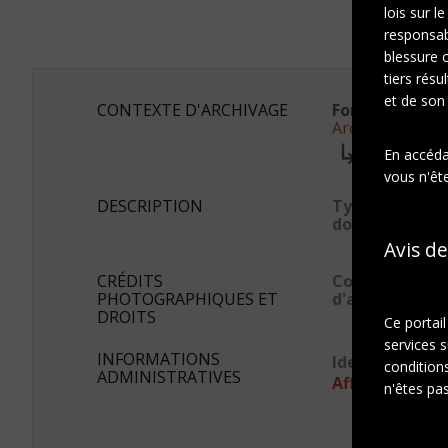
lois sur l
responsab
blessure 
tiers résu
et de son
CONTEXTE D'ARCHIVAGE
Fonds ou colle
Archives Marc
Série:
En accédan
Scrapboo
vous n'ête
DESCRIPTION
Type de
document
Avis de
CRÉDITS
Conditions
PHOTOGRAPHIQUES ET
d'accès
DROITS
Ce portai
services s
INFORMATIONS
Identifiant s
conditions
ADMINISTRATIVES
Afficher en JS
n'êtes pas