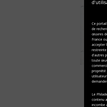
d'utili
Ce portail
de recher
œuvres de 
France ou 
accepter l
restreinte
d'autres p
toute œuvr
commercia
propriété 
utilisateu
demandes 
Le Philad
contenu af
incombe a