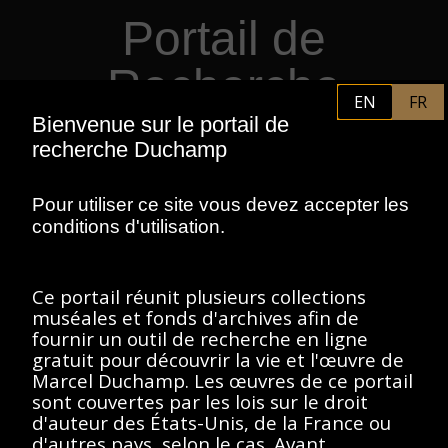
Portail de Recherche
Retourner au contenu principal
Duchamp
EN
FR
Bienvenue sur le portail de
FR
PHILADELPHIA MUSEUM OF
recherche Duchamp
ART
CENTRE POMPIDOU
ASSOCIATION MARCEL DUCHAMP
Pour utiliser ce site vous devez accepter les
conditions d'utilisation.
ACCUEIL
Ce portail réunit plusieurs collections
muséales et fonds d'archives afin de
fournir un outil de recherche en ligne
Fonds Famille
gratuit pour découvrir la vie et l'œuvre de
Marcel Duchamp. Les œuvres de ce portail
Duchamp : Jacques
sont couvertes par les lois sur le droit
Villon, Raymond
d'auteur des États-Unis, de la France ou
d'autres pays, selon le cas. Avant