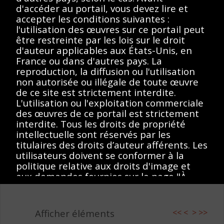
Duchamp-Villon,
d'accéder au portail, vous devez lire et
Suzanne Duchamp.,
accepter les conditions suivantes :
l'utilisation des œuvres sur ce portail peut
1855-1963
être restreinte par les lois sur le droit
d'auteur applicables aux États-Unis, en
Description
Contenus
France ou dans d'autres pays. La
reproduction, la diffusion ou l'utilisation
non autorisée ou illégale de toute œuvre
de ce site est strictement interdite.
< Toutes les séries
L'utilisation ou l'exploitation commerciale
"Autoportrait" de Jacques Villon (1942).
des œuvres de ce portail est strictement
Photographe : Marc Vaux.
interdite. Tous les droits de propriété
intellectuelle sont réservés par les
titulaires des droits d’auteur afférents. Les
utilisateurs doivent se conformer à la
politique relative aux droits d'image et
Afficher éléments
<<
<
>
>>
aux demandes fournies sur la page "À
propos" du portail.
J’accepte
Le Philadelphia Museum of Art («PMA») ne
garantit pas que l'utilisation des œuvres