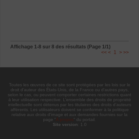
Affichage 1-8 sur 8 des résultats (Page 1/1)
<<
<
1
>
>>
Toutes les œuvres de ce site sont protégées par les lois sur le
droit d'auteur des États-Unis, de la France ou d'autres pays,
selon le cas, ou peuvent comporter certaines restrictions quant
à leur utilisation respective. L’ensemble des droits de propriété
intellectuelle sont détenus par les titulaires des droits d’auteurs
afférents. Les utilisateurs doivent se conformer à la politique
relative aux droits d'image et aux demandes fournies sur la
page "
À propos
" du portail.
Site version
: 1.0