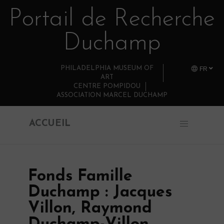
Portail de Recherche
Retourner au contenu principal
Duchamp
PHILADELPHIA MUSEUM OF
FR
ART
CENTRE POMPIDOU
ASSOCIATION MARCEL DUCHAMP
ACCUEIL
Fonds Famille
Duchamp : Jacques
Villon, Raymond