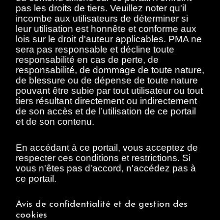
pas les droits de tiers. Veuillez noter qu'il
incombe aux utilisateurs de déterminer si
leur utilisation est honnête et conforme aux
lois sur le droit d'auteur applicables. PMA ne
Villon, Jacques
sera pas responsable et décline toute
Scène d'atelier avec
responsabilité en cas de perte, de
Jacques Villon, Paris,
responsabilité, de dommage de toute nature,
vers 1896.
1896-1896
de blessure ou de dépense de toute nature
pouvant être subie par tout utilisateur ou tout
document
tiers résultant directement ou indirectement
de son accès et de l’utilisation de ce portail
et de son contenu.
En accédant à ce portail, vous acceptez de
respecter ces conditions et restrictions. Si
vous n'êtes pas d'accord, n'accédez pas à
ce portail.
Villon, Jacques
Scène d'atelier avec
Jacques Villon, Paris,
Avis de confidentialité et de gestion des
vers 1896.
cookies
1896-1896