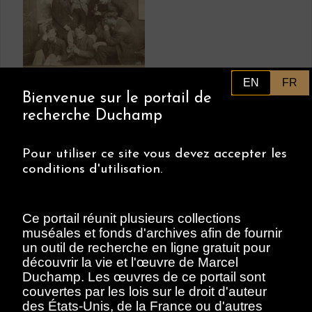
Villon, Jacques
EN
FR
Scène d'atelier avec
Bienvenue sur le portail de
Jacques Villon, Paris,
recherche Duchamp
vers 1896.
1896-1896
Pour utiliser ce site vous devez accepter les
document
conditions d'utilisation.
Ce portail réunit plusieurs collections
muséales et fonds d'archives afin de fournir
un outil de recherche en ligne gratuit pour
découvrir la vie et l'œuvre de Marcel
Duchamp. Les œuvres de ce portail sont
Villon, Jacques
couvertes par les lois sur le droit d'auteur
Scène d'atelier avec
des États-Unis, de la France ou d'autres
Jacques Villon, Paris,