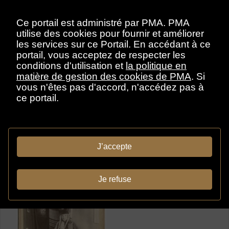
Ce portail est administré par PMA. PMA
document
utilise des cookies pour fournir et améliorer
les services sur ce Portail. En accédant à ce
portail, vous acceptez de respecter les
conditions d'utilisation et
la politique en
matière de gestion des cookies de PMA
. Si
vous n'êtes pas d'accord, n'accédez pas à
ce portail.
Villon, Jacques
Scène d'atelier avec
Jacques Villon, Paris,
J’accepte
vers 1896.
1896-1896
document
Je refuse