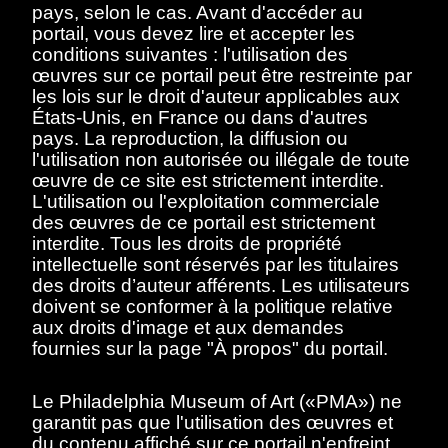
pays, selon le cas. Avant d'accéder au
vers 1896.
1896-1896
portail, vous devez lire et accepter les
conditions suivantes : l'utilisation des
document
œuvres sur ce portail peut être restreinte par
les lois sur le droit d'auteur applicables aux
États-Unis, en France ou dans d'autres
pays. La reproduction, la diffusion ou
l'utilisation non autorisée ou illégale de toute
œuvre de ce site est strictement interdite.
L'utilisation ou l'exploitation commerciale
des œuvres de ce portail est strictement
interdite. Tous les droits de propriété
Villon, Jacques
intellectuelle sont réservés par les titulaires
Scène d'atelier avec
Jacques Villon, Paris,
des droits d’auteur afférents. Les utilisateurs
vers 1896.
doivent se conformer à la politique relative
1896-1896
aux droits d'image et aux demandes
fournies sur la page "À propos" du portail.
document
Le Philadelphia Museum of Art («PMA») ne
garantit pas que l'utilisation des œuvres et
du contenu affiché sur ce portail n'enfreint