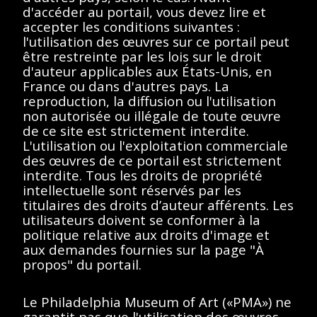
d'accéder au portail, vous devez lire et
accepter les conditions suivantes :
l'utilisation des œuvres sur ce portail peut
< Toutes les séries
être restreinte par les lois sur le droit
d'auteur applicables aux États-Unis, en
France ou dans d'autres pays. La
reproduction, la diffusion ou l'utilisation
non autorisée ou illégale de toute œuvre
de ce site est strictement interdite.
L'utilisation ou l'exploitation commerciale
Afficher éléments
<<
<
>
>>
des œuvres de ce portail est strictement
interdite. Tous les droits de propriété
Aucun résultat
intellectuelle sont réservés par les
titulaires des droits d’auteur afférents. Les
trouvé.
utilisateurs doivent se conformer à la
politique relative aux droits d'image et
aux demandes fournies sur la page "À
Veuillez essayer de
propos" du portail.
supprimer les filtres ou
essayez un autre terme
Le Philadelphia Museum of Art («PMA») ne
garantit pas que l'utilisation des œuvres