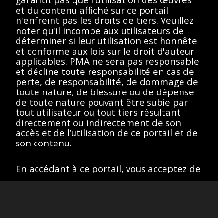
de recherche.
et du contenu affiché sur ce portail
n'enfreint pas les droits de tiers. Veuillez
noter qu'il incombe aux utilisateurs de
déterminer si leur utilisation est honnête
et conforme aux lois sur le droit d'auteur
Afficher éléments
<<
<
>
>>
applicables. PMA ne sera pas responsable
et décline toute responsabilité en cas de
perte, de responsabilité, de dommage de
toute nature, de blessure ou de dépense
de toute nature pouvant être subie par
Toutes les œuvres de ce site sont protégées par les lois sur
tout utilisateur ou tout tiers résultant
le droit d'auteur des États-Unis, de la France ou d'autres
directement ou indirectement de son
pays, selon le cas, ou peuvent comporter certaines
restrictions quant à leur utilisation respective. L’ensemble des
accès et de l’utilisation de ce portail et de
droits de propriété intellectuelle sont détenus par les titulaires
son contenu.
des droits d’auteurs afférents. Les utilisateurs doivent se
conformer à la politique relative aux droits d'image et aux
demandes fournies sur la page "
À propos
" du portail.
En accédant à ce portail, vous acceptez de
Site version
: 1.0
respecter ces conditions et restrictions. Si
vous n'êtes pas d'accord, n'accédez pas à
ce portail.
J’accepte