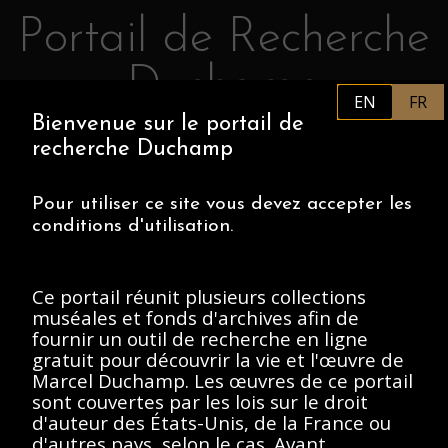
Portail de Recherche
Retourner au contenu principal
Duchamp
EN
FR
Bienvenue sur le portail de
FR
PHILADELPHIA MUSEUM OF
recherche Duchamp
ART
CENTRE POMPIDOU
ASSOCIATION MARCEL DUCHAMP
Pour utiliser ce site vous devez accepter les
conditions d'utilisation.
ACCUEIL
Ce portail réunit plusieurs collections
muséales et fonds d'archives afin de
fournir un outil de recherche en ligne
Fonds général des
gratuit pour découvrir la vie et l'œuvre de
Marcel Duchamp. Les œuvres de ce portail
photographies, 1888-
sont couvertes par les lois sur le droit
d'auteur des États-Unis, de la France ou
Description
Contenus
d'autres pays, selon le cas. Avant