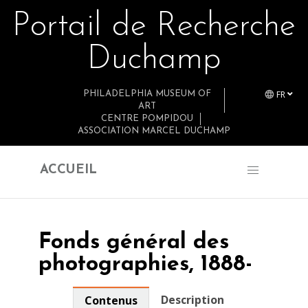
Portail de Recherche
Retourner au contenu principal
Duchamp
FR
PHILADELPHIA MUSEUM OF
ART
CENTRE POMPIDOU
ASSOCIATION MARCEL DUCHAMP
ACCUEIL
Fonds général des
photographies, 1888-
Description
Contenus