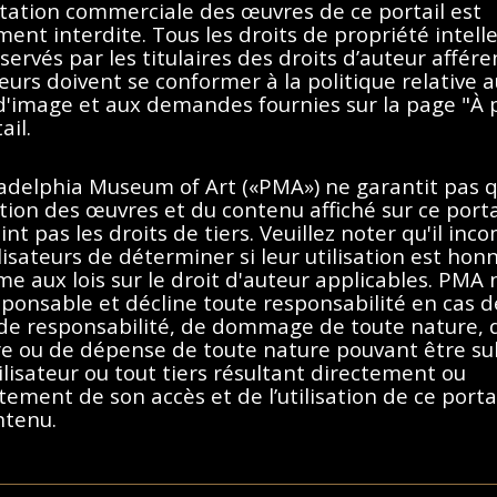
itation commerciale des œuvres de ce portail est
ment interdite. Tous les droits de propriété intell
servés par les titulaires des droits d’auteur affére
teurs doivent se conformer à la politique relative 
 d'image et aux demandes fournies sur la page "À 
Aucun résultat trouvé.
ail.
imer les filtres ou essayez un
ladelphia Museum of Art («PMA») ne garantit pas 
sation des œuvres et du contenu affiché sur ce porta
int pas les droits de tiers. Veuillez noter qu'il inc
lisateurs de déterminer si leur utilisation est hon
e aux lois sur le droit d'auteur applicables. PMA 
ponsable et décline toute responsabilité en cas d
 de responsabilité, de dommage de toute nature, 
re ou de dépense de toute nature pouvant être su
ilisateur ou tout tiers résultant directement ou
tement de son accès et de l’utilisation de ce porta
ntenu.
dant à ce portail, vous acceptez de respecter ces
e droit d'auteur des États-Unis, de la France ou d'autres pays, selon l