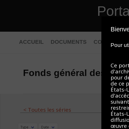
Port
Retourner au contenu principal
PHILADELP
Bienve
ACCUEIL
DOCUMENTS
COLLECTIO
Pour ut
Ce port
d'archi
Fonds général des phot
pour d
de ce p
États-U
d'accéd
suivant
restrei
< Toutes les séries
États-U
diffusi
œuvre d