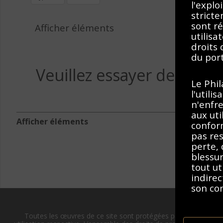
l'explo
stricte
sont ré
Afficher éléments
utilisa
droits
du port
Veuillez essayer de suppr
Le Phi
l'utili
n'enfre
aux uti
Afficher éléments
conform
pas res
perte,
blessu
tout ut
indirec
son co
En accé
Toutes les œuvres de ce site sont protégées par les lois sur l