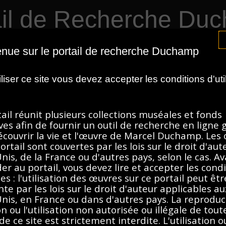
ail de Recherche Du
HIA MUSEUM OF ART
CENTRE POMPIDOU
ASSOCIATION MARC
nue sur le portail de recherche Duchamp
NS MUSÉALES
À PROPOS
iliser ce site vous devez accepter les conditions d'util
ail réunit plusieurs collections muséales et fonds
ves afin de fournir un outil de recherche en ligne 
ographies, 1888-
écouvrir la vie et l'œuvre de Marcel Duchamp. Les
ortail sont couvertes par les lois sur le droit d'au
Description
Contenus
nis, de la France ou d'autres pays, selon le cas. A
er au portail, vous devez lire et accepter les cond
es : l'utilisation des œuvres sur ce portail peut êtr
nte par les lois sur le droit d'auteur applicables au
nis, en France ou dans d'autres pays. La reproduct
on ou l'utilisation non autorisée ou illégale de tout
e ce site est strictement interdite. L'utilisation o