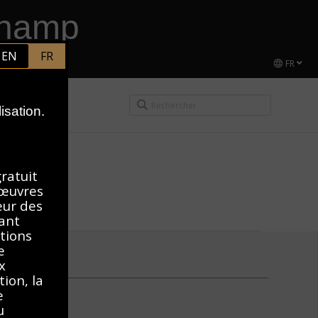
champ
EN
FR
EL DUCHAMP
FR
isation.
gratuit
 œuvres
teur des
vant
itions
e
x
ion, la
e
u