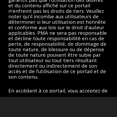
de recherche.
et du contenu affiché sur ce portail
n'enfreint pas les droits de tiers. Veuillez
noter qu'il incombe aux utilisateurs de
déterminer si leur utilisation est honnête
et conforme aux lois sur le droit d'auteur
Afficher éléments
<<
<
>
>>
applicables. PMA ne sera pas responsable
et décline toute responsabilité en cas de
perte, de responsabilité, de dommage de
toute nature, de blessure ou de dépense
de toute nature pouvant être subie par
Toutes les œuvres de ce site sont protégées par les lois sur
tout utilisateur ou tout tiers résultant
le droit d'auteur des États-Unis, de la France ou d'autres
directement ou indirectement de son
pays, selon le cas, ou peuvent comporter certaines
restrictions quant à leur utilisation respective. L’ensemble des
accès et de l’utilisation de ce portail et de
droits de propriété intellectuelle sont détenus par les titulaires
son contenu.
des droits d’auteurs afférents. Les utilisateurs doivent se
conformer à la politique relative aux droits d'image et aux
demandes fournies sur la page "
À propos
" du portail.
En accédant à ce portail, vous acceptez de
Site version
: 1.0
respecter ces conditions et restrictions. Si
vous n'êtes pas d'accord, n'accédez pas à
ce portail.
J’accepte