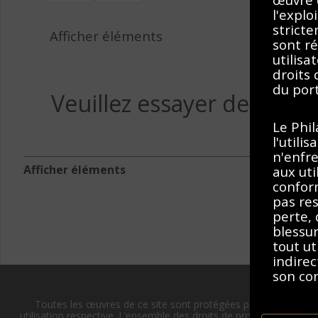
l'explo
stricte
Afficher éléments
sont ré
utilisa
droits
du port
Veuillez essayer de suppr
Le Phi
l'utili
n'enfre
Afficher éléments
aux uti
conform
pas res
perte,
blessu
tout ut
indirec
son co
Toutes les œuvres de ce site sont protégées par les lois sur l
En accé
utilisation respective. L’ensemble des droits de propriété intellect