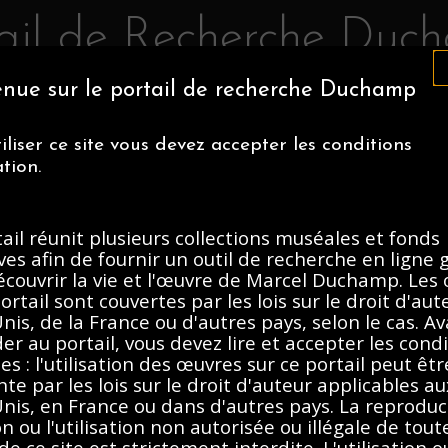
tail de Recherche Duc
nue sur le portail de recherche Duchamp
IA MUSEUM OF ART
CENTRE POMPIDOU
ASSOCIATION MAR
iliser ce site vous devez accepter les conditions
NS MUSÉALES
À PROPOS
ation.
ail réunit plusieurs collections muséales et fonds
graphies, 1888-
ves afin de fournir un outil de recherche en ligne 
écouvrir la vie et l'œuvre de Marcel Duchamp. Les
ortail sont couvertes par les lois sur le droit d'au
Description
Contenus
nis, de la France ou d'autres pays, selon le cas. A
er au portail, vous devez lire et accepter les cond
es : l'utilisation des œuvres sur ce portail peut êtr
nte par les lois sur le droit d'auteur applicables au
nis, en France ou dans d'autres pays. La reproduct
on ou l'utilisation non autorisée ou illégale de tout
e ce site est strictement interdite. L'utilisation o