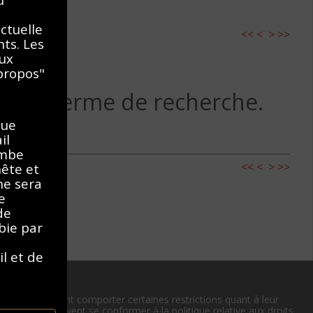
ectuelle
<<
<
>
>>
nts. Les
aux
propos"
 autre terme de recherche.
que
il
ombe
<<
<
>
>>
nête et
ne sera
e
de
bie par
il et de
e cas, ou peuvent comporter certaines restrictions quant à leur
 utilisateurs doivent se conformer à la politique relative aux droits