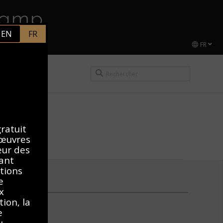
hamp
EN
FR
FR
CEL DUCHAMP
gratuit
 œuvres
teur des
vant
itions
e
x
ion, la
e
u