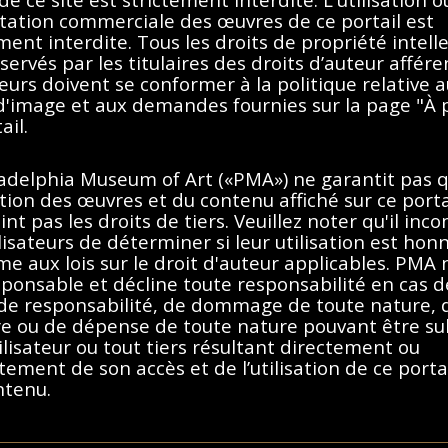
itation commerciale des œuvres de ce portail est
ment interdite. Tous les droits de propriété intell
servés par les titulaires des droits d’auteur affére
teurs doivent se conformer à la politique relative 
Aucun résultat trouvé.
 d'image et aux demandes fournies sur la page "À 
ail.
imer les filtres ou essayez un
ladelphia Museum of Art («PMA») ne garantit pas 
sation des œuvres et du contenu affiché sur ce porta
int pas les droits de tiers. Veuillez noter qu'il inc
lisateurs de déterminer si leur utilisation est hon
e aux lois sur le droit d'auteur applicables. PMA 
ponsable et décline toute responsabilité en cas d
 de responsabilité, de dommage de toute nature, 
re ou de dépense de toute nature pouvant être su
ilisateur ou tout tiers résultant directement ou
tement de son accès et de l’utilisation de ce porta
ntenu.
e droit d'auteur des États-Unis, de la France ou d'autres pays, selon l
dant à ce portail, vous acceptez de respecter ces
uelle sont détenus par les titulaires des droits d’auteurs afférents. Les