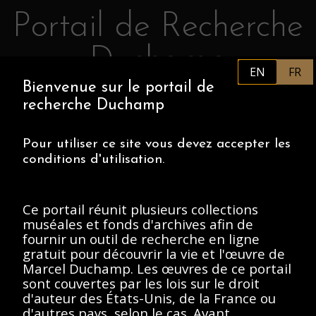
Portail de Recherche
Retourner au contenu principal
Duchamp
EN
FR
Bienvenue sur le portail de
FR
PHILADELPHIA MUSEUM OF
recherche Duchamp
ART
CENTRE POMPIDOU
ASSOCIATION MARCEL DUCHAMP
Pour utiliser ce site vous devez accepter les
conditions d'utilisation.
ACCUEIL
Ce portail réunit plusieurs collections
muséales et fonds d'archives afin de
fournir un outil de recherche en ligne
Fonds général des
gratuit pour découvrir la vie et l'œuvre de
Marcel Duchamp. Les œuvres de ce portail
photographies, 1888-
sont couvertes par les lois sur le droit
d'auteur des États-Unis, de la France ou
Description
Contenus
d'autres pays, selon le cas. Avant