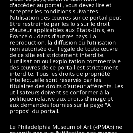
d'accéder au portail, vous devez lire et
accepter les conditions suivantes :
l'utilisation des œuvres sur ce portail peut
< Toutes les séries
être restreinte par les lois sur le droit
d'auteur applicables aux États-Unis, en
France ou dans d'autres pays. La
reproduction, la diffusion ou l'utilisation
non autorisée ou illégale de toute œuvre
de ce site est strictement interdite.
L'utilisation ou l'exploitation commerciale
Afficher éléments
<<
<
>
>>
des œuvres de ce portail est strictement
interdite. Tous les droits de propriété
Aucun résultat
intellectuelle sont réservés par les
titulaires des droits d’auteur afférents. Les
trouvé.
utilisateurs doivent se conformer à la
politique relative aux droits d'image et
aux demandes fournies sur la page "À
Veuillez essayer de
propos" du portail.
supprimer les filtres ou
essayez un autre terme
Le Philadelphia Museum of Art («PMA») ne
garantit pas que l'utilisation des œuvres