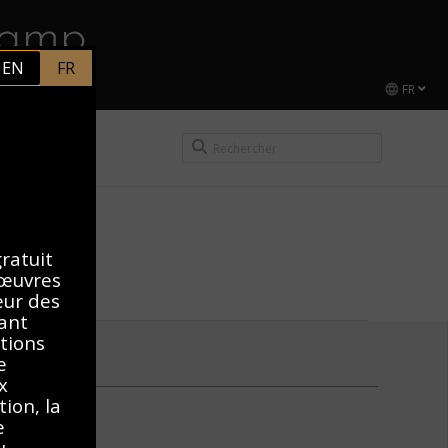
hamp
EN
FR
FR
CEL DUCHAMP
gratuit
 œuvres
teur des
vant
itions
e
x
ion, la
e
u