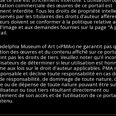
itation commerciale des œuvres de ce portail est
ment interdite. Tous les droits de propriété intell
servés par les titulaires des droits d’auteur affére
teurs doivent se conformer à la politique relative 
Aucun résultat trouvé.
 d'image et aux demandes fournies sur la page "À 
ail.
imer les filtres ou essayez un
ladelphia Museum of Art («PMA») ne garantit pas 
sation des œuvres et du contenu affiché sur ce porta
int pas les droits de tiers. Veuillez noter qu'il inc
lisateurs de déterminer si leur utilisation est hon
e aux lois sur le droit d'auteur applicables. PMA 
ponsable et décline toute responsabilité en cas d
 de responsabilité, de dommage de toute nature, 
re ou de dépense de toute nature pouvant être su
ilisateur ou tout tiers résultant directement ou
tement de son accès et de l’utilisation de ce porta
ntenu.
e droit d'auteur des États-Unis, de la France ou d'autres pays, selon l
dant à ce portail, vous acceptez de respecter ces
uelle sont détenus par les titulaires des droits d’auteurs afférents. Les