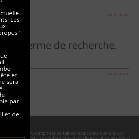
ectuelle
<<
<
>
>>
nts. Les
aux
propos"
 autre terme de recherche.
que
il
ombe
<<
<
>
>>
nête et
ne sera
e
de
bie par
il et de
e cas, ou peuvent comporter certaines restrictions quant à leur
 utilisateurs doivent se conformer à la politique relative aux droits