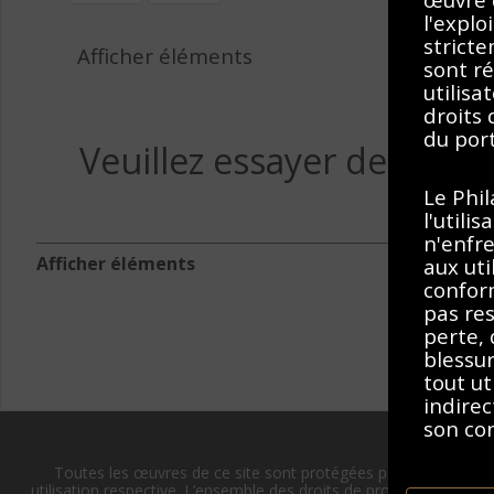
l'explo
stricte
Afficher éléments
sont ré
utilisa
droits
du port
Veuillez essayer de suppr
Le Phi
l'utili
n'enfre
Afficher éléments
aux uti
conform
pas res
perte,
blessu
tout ut
indirec
son co
Toutes les œuvres de ce site sont protégées par les lois sur l
En accé
utilisation respective. L’ensemble des droits de propriété intellect