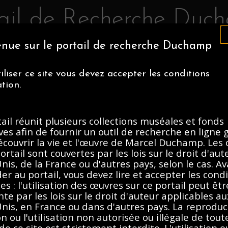
tail de Recherche Duc
nue sur le portail de recherche Duchamp
IA MUSEUM OF ART
CENTRE POMPIDOU
ASSOCIATION MAR
iliser ce site vous devez accepter les conditions
NS MUSÉALES
À PROPOS
ation.
ail réunit plusieurs collections muséales et fonds
graphies, 1888-
ves afin de fournir un outil de recherche en ligne 
écouvrir la vie et l'œuvre de Marcel Duchamp. Les
ortail sont couvertes par les lois sur le droit d'au
Description
Contenus
nis, de la France ou d'autres pays, selon le cas. A
er au portail, vous devez lire et accepter les cond
es : l'utilisation des œuvres sur ce portail peut êtr
nte par les lois sur le droit d'auteur applicables au
nis, en France ou dans d'autres pays. La reproduct
on ou l'utilisation non autorisée ou illégale de tout
e ce site est strictement interdite. L'utilisation o