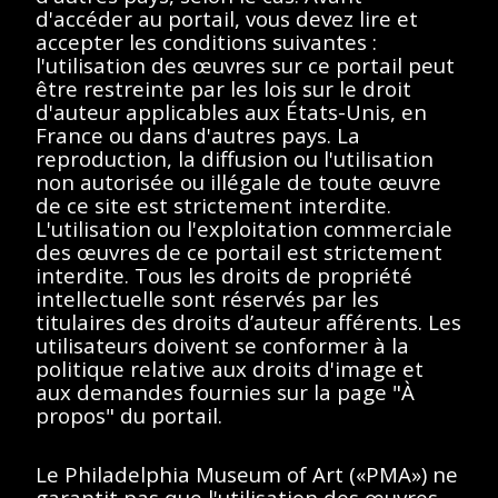
d'accéder au portail, vous devez lire et
accepter les conditions suivantes :
Description
Contenus
l'utilisation des œuvres sur ce portail peut
être restreinte par les lois sur le droit
d'auteur applicables aux États-Unis, en
< Toutes les séries
France ou dans d'autres pays. La
reproduction, la diffusion ou l'utilisation
non autorisée ou illégale de toute œuvre
de ce site est strictement interdite.
L'utilisation ou l'exploitation commerciale
des œuvres de ce portail est strictement
interdite. Tous les droits de propriété
intellectuelle sont réservés par les
Afficher éléments
<<
<
>
>>
titulaires des droits d’auteur afférents. Les
utilisateurs doivent se conformer à la
Aucun résultat
politique relative aux droits d'image et
aux demandes fournies sur la page "À
trouvé.
propos" du portail.
Veuillez essayer de
Le Philadelphia Museum of Art («PMA») ne
garantit pas que l'utilisation des œuvres