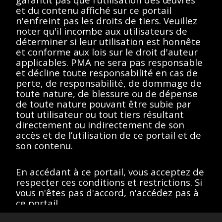
supprimer les filtres ou
et du contenu affiché sur ce portail
essayez un autre terme
n'enfreint pas les droits de tiers. Veuillez
noter qu'il incombe aux utilisateurs de
de recherche.
déterminer si leur utilisation est honnête
et conforme aux lois sur le droit d'auteur
applicables. PMA ne sera pas responsable
et décline toute responsabilité en cas de
perte, de responsabilité, de dommage de
Afficher éléments
<<
<
>
>>
toute nature, de blessure ou de dépense
de toute nature pouvant être subie par
tout utilisateur ou tout tiers résultant
directement ou indirectement de son
accès et de l’utilisation de ce portail et de
Toutes les œuvres de ce site sont protégées par les lois sur
son contenu.
le droit d'auteur des États-Unis, de la France ou d'autres
pays, selon le cas, ou peuvent comporter certaines
restrictions quant à leur utilisation respective. L’ensemble des
droits de propriété intellectuelle sont détenus par les titulaires
En accédant à ce portail, vous acceptez de
des droits d’auteurs afférents. Les utilisateurs doivent se
respecter ces conditions et restrictions. Si
conformer à la politique relative aux droits d'image et aux
vous n'êtes pas d'accord, n'accédez pas à
demandes fournies sur la page "
À propos
" du portail.
Site version
: 1.0
ce portail.