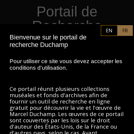
Portail de
Retourner au contenu principal
Recherche
EN
FR
Duchamp
Bienvenue sur le portail de
recherche Duchamp
PHILADELPHIA MUSEUM OF
FR
Pour utiliser ce site vous devez accepter les
ART
CENTRE POMPIDOU
conditions d'utilisation.
ASSOCIATION MARCEL DUCHAMP
Ce portail réunit plusieurs collections
ACCUEIL
muséales et fonds d'archives afin de
fournir un outil de recherche en ligne
gratuit pour découvrir la vie et l'œuvre de
Marcel Duchamp. Les œuvres de ce portail
Fonds général des
sont couvertes par les lois sur le droit
d'auteur des États-Unis, de la France ou
photographies, 1888-
d'autres pays, selon le cas. Avant