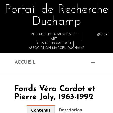
Portail de Recherche
Retourner au contenu principal
Duchamp
FR
PHILADELPHIA MUSEUM OF
ART
CENTRE POMPIDOU
ASSOCIATION MARCEL DUCHAMP
ACCUEIL
Fonds Véra Cardot et
Pierre Joly, 1963-1992
Description
Contenus