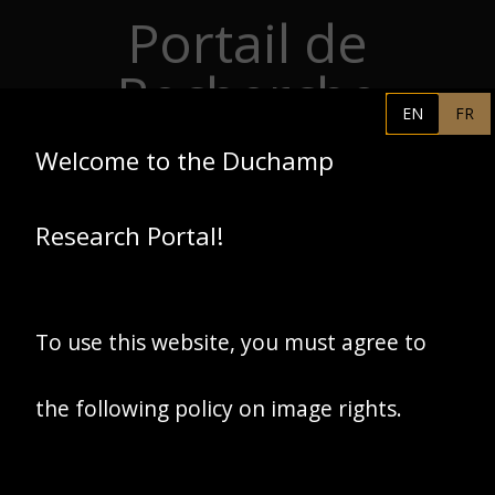
Portail de
Skip to main content
Recherche
EN
FR
Duchamp
Welcome to the Duchamp
PHILADELPHIA MUSEUM OF
FR
Research Portal!
ART
CENTRE POMPIDOU
ASSOCIATION MARCEL
DUCHAMP
To use this website, you must agree to
ACCUEIL
the following policy on image rights.