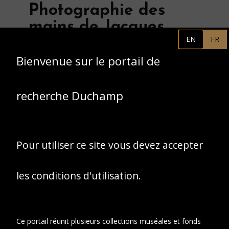
Photographie des
mains de Jacques
EN
FR
Villon au travail dans
son atelier, Puteaux,
Bienvenue sur le portail de
vers 1955.
recherche Duchamp
Pour utiliser ce site vous devez accepter
les conditions d'utilisation.
Ce portail réunit plusieurs collections muséales et fonds