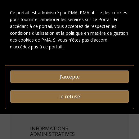
Jacques Villon et
l'atelier de Puteaux
Ce portail est administré par PMA. PMA utilise des cookies
(1935-1963)
pour fournir et améliorer les services sur ce Portail. En
Groupe de pieces:
Photographie des mains de
accédant à ce portail, vous acceptez de respecter les
Jacques Villon au travail dans son
conditions d'utilisation et
la politique en matière de gestion
atelier, Puteaux, vers 1955.
des cookies de PMA
. Si vous n'êtes pas d'accord,
n'accédez pas à ce portail.
DESCRIPTION
Type de
Photographies
document
J’accepte
CRÉDITS PHOTOGRAPHIQUES ET
DROITS
Je refuse
Conditions
d'accès
INFORMATIONS
ADMINISTRATIVES