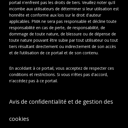
portail n'enfreint pas les droits de tiers. Veuillez noter qu'il
incombe aux utilisateurs de déterminer si leur utilisation est
honnête et conforme aux lois sur le droit d'auteur
applicables. PMA ne sera pas responsable et décline toute
responsabilité en cas de perte, de responsabilité, de
En relation
À propos de cet objet
dommage de toute nature, de blessure ou de dépense de
toute nature pouvant être subie par tout utilisateur ou tout
tiers résultant directement ou indirectement de son accès
CONTEXTE D'ARCHIVAGE
et de l’utilisation de ce portail et de son contenu.
Fonds ou collection:
Fonds Famille Duchamp : Jacques
En accédant à ce portail, vous acceptez de respecter ces
Villon, Raymond Duchamp-Villon,
conditions et restrictions. Si vous n'êtes pas d'accord,
Suzanne Duchamp.
Sous-fonds:
n'accédez pas à ce portail.
Sous-fonds Jacques Villon
Série:
Archives photographiques
Sous-série:
Avis de confidentialité et de gestion des
Portraits de Jacques
Villon, de son entourage et
vues d'ateliers entre 1934 et
cookies
1962.
Dossier: