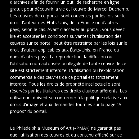
d'archives afin de fournir un outil de recherche en ligne
gratuit pour découvrir la vie et l'œuvre de Marcel Duchamp.
Les œuvres de ce portail sont couvertes par les lois sur le
droit d'auteur des États-Unis, de la France ou d'autres
pays, selon le cas. Avant d'accéder au portail, vous devez
lire et accepter les conditions suivantes : l'utilisation des
œuvres sur ce portail peut être restreinte par les lois sur le
droit d'auteur applicables aux États-Unis, en France ou
dans d'autres pays. La reproduction, la diffusion ou
l'utilisation non autorisée ou illégale de toute œuvre de ce
site est strictement interdite. L'utilisation ou l'exploitation
commerciale des œuvres de ce portail est strictement
interdite. Tous les droits de propriété intellectuelle sont
réservés par les titulaires des droits d’auteur afférents. Les
utilisateurs doivent se conformer à la politique relative aux
1
droits d'image et aux demandes fournies sur la page "À
propos" du portail.
Date
1955-1955
Le Philadelphia Museum of Art («PMA») ne garantit pas
Cotes
VIL POR 57
que l'utilisation des œuvres et du contenu affiché sur ce
extremes