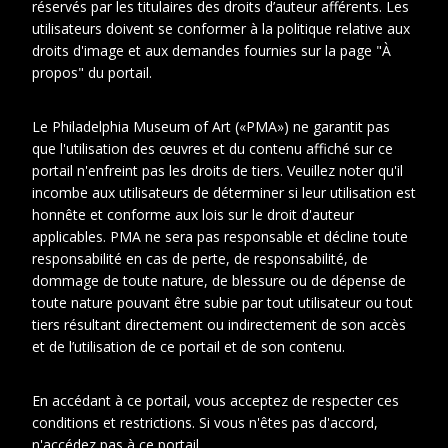
réservés par les titulaires des droits d’auteur afférents. Les
Représenté
Guilbert (née Nicolle), Ketty
utilisateurs doivent se conformer à la politique relative aux
droits d'image et aux demandes fournies sur la page "À
Duchamp (née Méry),
Catherine (1821-1908)
propos" du portail.
Duchamp (née Nicolle),
Le Philadelphia Museum of Art («PMA») ne garantit pas
Lucie (1856-1925)
que l'utilisation des œuvres et du contenu affiché sur ce
portail n'enfreint pas les droits de tiers. Veuillez noter qu'il
Duchamp, Yvonne
incombe aux utilisateurs de déterminer si leur utilisation est
Duchamp, Suzanne
honnête et conforme aux lois sur le droit d'auteur
applicables. PMA ne sera pas responsable et décline toute
Duchamp, Justin Isidore dit
responsabilité en cas de perte, de responsabilité, de
Eugène (1848-1925)
dommage de toute nature, de blessure ou de dépense de
toute nature pouvant être subie par tout utilisateur ou tout
Lebourg, Clémence
tiers résultant directement ou indirectement de son accès
et de l’utilisation de ce portail et de son contenu.
Duchamp-Villon, Raymond
Duchamp, Marcel
En accédant à ce portail, vous acceptez de respecter ces
conditions et restrictions. Si vous n'êtes pas d'accord,
Villon, Jacques
n'accédez pas à ce portail.