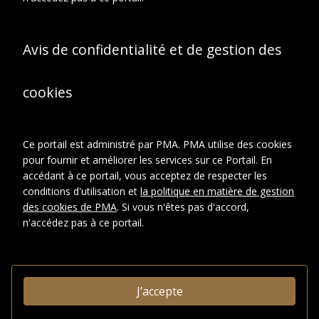
Avis de confidentialité et de gestion des
En relation
À propos de cet objet
cookies
CONTEXTE D'ARCHIVAGE
Fonds ou collection:
Ce portail est administré par PMA. PMA utilise des cookies
Fonds Famille Duchamp : Jacques
pour fournir et améliorer les services sur ce Portail. En
Villon, Raymond Duchamp-Villon,
Suzanne Duchamp.
accédant à ce portail, vous acceptez de respecter les
Sous-fonds:
conditions d'utilisation et
la politique en matière de gestion
Sous-fonds Jacques Villon
des cookies de PMA
. Si vous n'êtes pas d'accord,
Série:
n'accédez pas à ce portail.
Archives photographiques
Sous-série:
Photographies
biographiques
Groupe de pieces:
Portraits de familles et
J’accepte
célébrations familiales, entre
1895 et 1898.