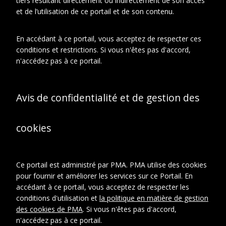
tiers résultant directement ou indirectement de son accès
et de l’utilisation de ce portail et de son contenu.
En relation
À propos de cet objet
En accédant à ce portail, vous acceptez de respecter ces
conditions et restrictions. Si vous n'êtes pas d'accord,
CONTEXTE D'ARCHIVAGE
n'accédez pas à ce portail.
Fonds ou collection:
Fonds Famille Duchamp : Jacques
Avis de confidentialité et de gestion des
Villon, Raymond Duchamp-Villon,
Suzanne Duchamp.
Sous-fonds:
cookies
Sous-fonds Raymond Duchamp-
Villon
Série:
Archives écrites.
Sous-série:
Ce portail est administré par PMA. PMA utilise des cookies
Manuscrits et textes
pour fournir et améliorer les services sur ce Portail. En
divers.
accédant à ce portail, vous acceptez de respecter les
conditions d'utilisation et
la politique en matière de gestion
CRÉDITS PHOTOGRAPHIQUES ET
des cookies de PMA
. Si vous n'êtes pas d'accord,
DROITS
n'accédez pas à ce portail.