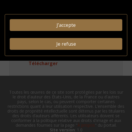
Conditions
d'accès
J’accepte
INFORMATIONS
ADMINISTRATIVES
Je refuse
Identifiant système:
FRM5050-X
0031143047
Afficher en JSON-LD
|
Télécharger
Toutes les œuvres de ce site sont protégées par les lois sur
le droit d'auteur des États-Unis, de la France ou d'autres
pays, selon le cas, ou peuvent comporter certaines
restrictions quant à leur utilisation respective. L’ensemble des
droits de propriété intellectuelle sont détenus par les titulaires
des droits d’auteurs afférents. Les utilisateurs doivent se
conformer à la politique relative aux droits d'image et aux
demandes fournies sur la page "
À propos
" du portail.
Site version
: 1.0