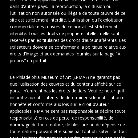
dans d'autres pays. La reproduction, la diffusion ou
l'utilisation non autorisée ou illégale de toute œuvre de ce
site est strictement interdite. L'utilisation ou l'exploitation
commerciale des œuvres de ce portail est strictement
interdite. Tous les droits de propriété intellectuelle sont
réservés par les titulaires des droits d’auteur afférents. Les
utilisateurs doivent se conformer à la politique relative aux
droits d'image et aux demandes fournies sur la page "À
propos" du portail.
Next
Le Philadelphia Museum of Art («PMA») ne garantit pas
1
2
3
4
5
6
que l'utilisation des œuvres et du contenu affiché sur ce
portail n'enfreint pas les droits de tiers. Veuillez noter qu'il
incombe aux utilisateurs de déterminer si leur utilisation est
Cotes
DUCHV 16
honnête et conforme aux lois sur le droit d'auteur
extremes
applicables. PMA ne sera pas responsable et décline toute
responsabilité en cas de perte, de responsabilité, de
dommage de toute nature, de blessure ou de dépense de
Auteur
Duchamp-Villon, Raymond
toute nature pouvant être subie par tout utilisateur ou tout