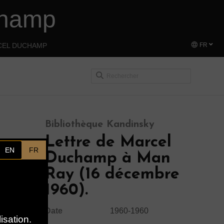
champ
CEL DUCHAMP
FR
Bibliothèque Kandinsky
Lettre de Marcel
EN
FR
Duchamp à Man
Ray (16 décembre
1960).
Date
1960-1960
isation.