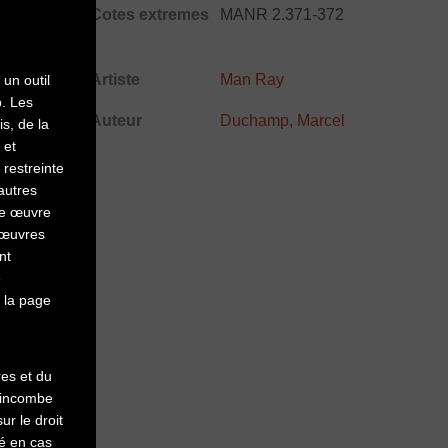
Cotes extremes
MANR 2.371-372
Artiste
Man Ray
 un outil
p. Les
Auteur
Duchamp, Marcel
is, de la
 et
 restreinte
autres
ute œuvre
s œuvres
nt
e
r la page
res et du
l incombe
ur le droit
té en cas