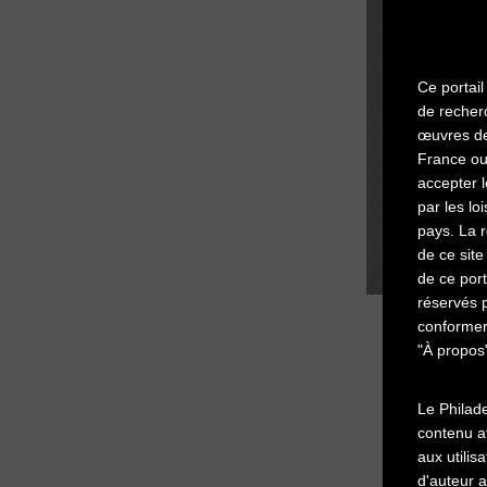
Ce portail
de recher
œuvres de 
France ou 
accepter l
par les lo
pays. La r
de ce site
de ce port
réservés p
conformer 
"À propos"
Le Philad
contenu af
aux utilis
d'auteur 