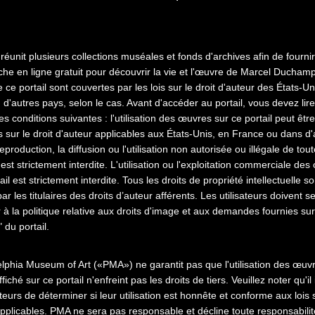
 réunit plusieurs collections muséales et fonds d'archives afin de fournir
che en ligne gratuit pour découvrir la vie et l'œuvre de Marcel Ducham
ce portail sont couvertes par les lois sur le droit d'auteur des États-Un
d'autres pays, selon le cas. Avant d'accéder au portail, vous devez lire
es conditions suivantes : l'utilisation des œuvres sur ce portail peut être
is sur le droit d'auteur applicables aux États-Unis, en France ou dans d'
eproduction, la diffusion ou l'utilisation non autorisée ou illégale de to
 est strictement interdite. L'utilisation ou l'exploitation commerciale de
ail est strictement interdite. Tous les droits de propriété intellectuelle so
ar les titulaires des droits d’auteur afférents. Les utilisateurs doivent s
à la politique relative aux droits d'image et aux demandes fournies su
 du portail.
elphia Museum of Art («PMA») ne garantit pas que l'utilisation des œuv
fiché sur ce portail n'enfreint pas les droits de tiers. Veuillez noter qu'i
1
2
ateurs de déterminer si leur utilisation est honnête et conforme aux lois s
applicables. PMA ne sera pas responsable et décline toute responsabili