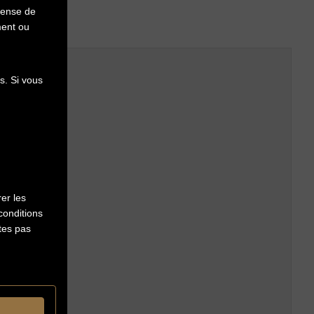
pense de
ment ou
s. Si vous
er les
conditions
êtes pas