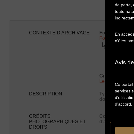
de perte,
toute natu
indirectem
CONTEXTE D'ARCHIVAGE
Fonds ou colle
En accédan
Fonds Man Ray
n'êtes pas
Série:
Correspon
Sous-sé
Corresp
Avis de
Dos
De 
Groupe de piec
Lettres de Marc
Ce portail
services s
DESCRIPTION
Type de
d'utilisati
document
d'accord, 
CRÉDITS
Conditions
PHOTOGRAPHIQUES ET
d'accès
DROITS