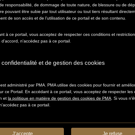
 de responsabilité, de dommage de toute nature, de blessure ou de dé
re pouvant être subie par tout utilisateur ou tout tiers résultant directe
En relation
À propos de cet objet
ent de son accès et de l’utilisation de ce portail et de son contenu.
ction:
t à ce portail, vous acceptez de respecter ces conditions et restriction
 d'accord, n'accédez pas à ce portail.
dance.
rie:
ondance adressée à Man Ray par des particuliers.
 confidentialité et de gestion des cookies
sier:
Olga Cabral-Kurtz à Esudero.
es:
el Duchamp à Man Ray (1930-1968).
 est administré par PMA. PMA utilise des cookies pour fournir et amélior
ur ce Portail. En accédant à ce portail, vous acceptez de respecter les 
Lettre
on et
la politique en matière de gestion des cookies de PMA
. Si vous n'
n'accédez pas à ce portail.
J’accepte
Je refuse