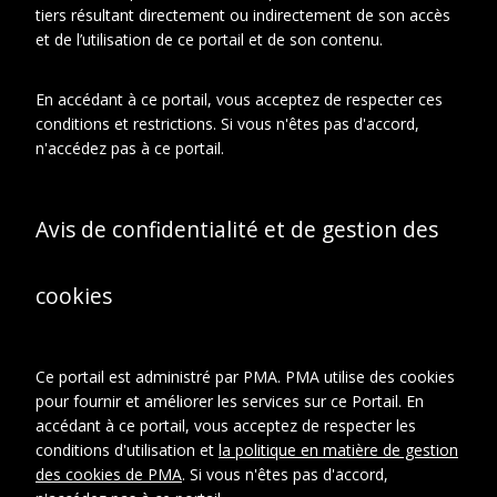
tiers résultant directement ou indirectement de son accès
et de l’utilisation de ce portail et de son contenu.
En relation
À propos de cet objet
En accédant à ce portail, vous acceptez de respecter ces
CONTEXTE D'ARCHIVAGE
conditions et restrictions. Si vous n'êtes pas d'accord,
n'accédez pas à ce portail.
Fonds ou collection:
Fonds Famille Duchamp : Jacques
Villon, Raymond Duchamp-Villon,
Suzanne Duchamp.
Avis de confidentialité et de gestion des
Sous-fonds:
Sous-fonds Suzanne Duchamp
Série:
cookies
Reproductions d'oeuvres
DESCRIPTION
Ce portail est administré par PMA. PMA utilise des cookies
Type de
Photographies
pour fournir et améliorer les services sur ce Portail. En
document
accédant à ce portail, vous acceptez de respecter les
conditions d'utilisation et
la politique en matière de gestion
des cookies de PMA
CRÉDITS PHOTOGRAPHIQUES ET
. Si vous n'êtes pas d'accord,
DROITS