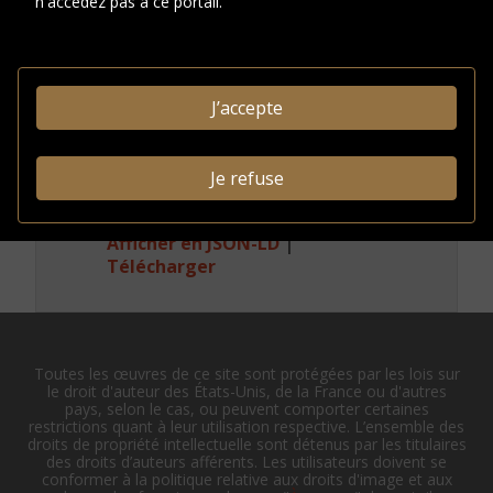
n'accédez pas à ce portail.
Conditions
d'accès
J’accepte
INFORMATIONS
ADMINISTRATIVES
Je refuse
Identifiant système:
FRM5050-X
0031146305
Afficher en JSON-LD
|
Télécharger
Toutes les œuvres de ce site sont protégées par les lois sur
le droit d'auteur des États-Unis, de la France ou d'autres
pays, selon le cas, ou peuvent comporter certaines
restrictions quant à leur utilisation respective. L’ensemble des
droits de propriété intellectuelle sont détenus par les titulaires
des droits d’auteurs afférents. Les utilisateurs doivent se
conformer à la politique relative aux droits d'image et aux