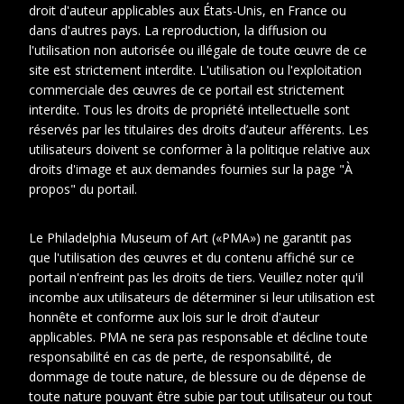
droit d'auteur applicables aux États-Unis, en France ou
dans d'autres pays. La reproduction, la diffusion ou
l'utilisation non autorisée ou illégale de toute œuvre de ce
site est strictement interdite. L'utilisation ou l'exploitation
commerciale des œuvres de ce portail est strictement
interdite. Tous les droits de propriété intellectuelle sont
réservés par les titulaires des droits d’auteur afférents. Les
utilisateurs doivent se conformer à la politique relative aux
droits d'image et aux demandes fournies sur la page "À
propos" du portail.
1
Le Philadelphia Museum of Art («PMA») ne garantit pas
que l'utilisation des œuvres et du contenu affiché sur ce
portail n'enfreint pas les droits de tiers. Veuillez noter qu'il
Date
1912-1912
incombe aux utilisateurs de déterminer si leur utilisation est
honnête et conforme aux lois sur le droit d'auteur
Cotes
DUC 17
extremes
applicables. PMA ne sera pas responsable et décline toute
responsabilité en cas de perte, de responsabilité, de
dommage de toute nature, de blessure ou de dépense de
toute nature pouvant être subie par tout utilisateur ou tout