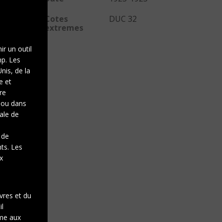
Cotes
DUC 32
extremes
ir un outil
mp. Les
nis, de la
e et
re
e ou dans
gale de
 de
nts. Les
x
vres et du
il
rme aux