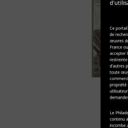
d'utili
Ce portail
de recher
œuvres de 
France ou 
accepter l
restreinte
d'autres p
toute œuvr
commercia
propriété 
utilisateu
demandes 
Le Philad
contenu af
incombe a