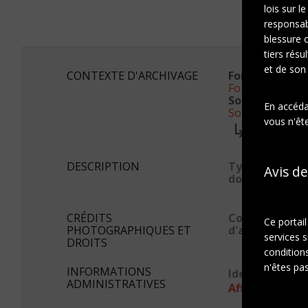
lois sur l
responsab
blessure 
tiers résu
et de son
CONTEXTE D'ARCHIVAGE
Fonds ou colle
Fonds Famille 
Sous-fonds:
En accédan
Sous-fonds Su
vous n'ête
Série:
Reproduct
DESCRIPTION
Type de
Avis de
document
CRÉDITS
Conditions
Ce portai
PHOTOGRAPHIQUES ET
d'accès
services s
DROITS
conditions
n'êtes pas
INFORMATIONS
Identifiant s
ADMINISTRATIVES
Afficher en JS