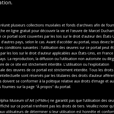
sation.
 réunit plusieurs collections muséales et fonds d'archives afin de fourn
che en ligne gratuit pour découvrir la vie et l'œuvre de Marcel Ducha
ce portail sont couvertes par les lois sur le droit d'auteur des États-U
d'autres pays, selon le cas. Avant d'accéder au portail, vous devez lir
es conditions suivantes : l'utilisation des œuvres sur ce portail peut êt
 par les lois sur le droit d'auteur applicables aux États-Unis, en Franc
ays. La reproduction, la diffusion ou l'utilisation non autorisée ou illé
e de ce site est strictement interdite. L'utilisation ou l'exploitation
le des œuvres de ce portail est strictement interdite. Tous les droits
intellectuelle sont réservés par les titulaires des droits d’auteur affére
rs doivent se conformer à la politique relative aux droits d'image et au
fournies sur la page "À propos" du portail.
elphia Museum of Art («PMA») ne garantit pas que l'utilisation des œu
1
2
fiché sur ce portail n'enfreint pas les droits de tiers. Veuillez noter qu'
ux utilisateurs de déterminer si leur utilisation est honnête et confo