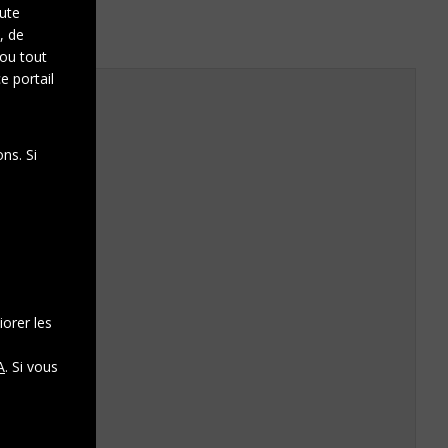
oute
, de
 ou tout
e portail
ne Duchamp.
ns. Si
iorer les
A
. Si vous