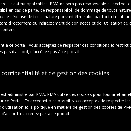
e droit d'auteur applicables. PMA ne sera pas responsable et décline t
ilité en cas de perte, de responsabilité, de dommage de toute nature
En relation
À propos de cet objet
ou de dépense de toute nature pouvant être subie par tout utilisateur
ltant directement ou indirectement de son accès et de l’utilisation de c
 contenu.
ction:
Duchamp : Jacques Villon, Raymond Duchamp-Villon, Suzan
t à ce portail, vous acceptez de respecter ces conditions et restrictio
zanne Duchamp
s pas d'accord, n'accédez pas à ce portail.
ions d'oeuvres
Photographies
 confidentialité et de gestion des cookies
l est administré par PMA. PMA utilise des cookies pour fournir et amél
ur ce Portail. En accédant à ce portail, vous acceptez de respecter les
 d'utilisation et
la politique en matière de gestion des cookies de PM
 d'accord, n'accédez pas à ce portail.
ystème:
FRM5050-X0031146319
ON-LD
|
Télécharger