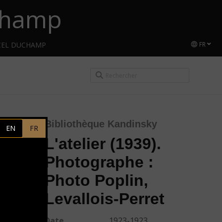
uchamp
CEL DUCHAMP
FR
Bibliothèque Kandinsky
EN
FR
L'atelier (1939).
Photographe :
Photo Poplin,
Levallois-Perret
Date
1923-1923