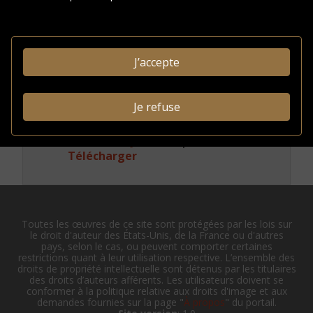
Conditions
d'accès
J’accepte
INFORMATIONS
ADMINISTRATIVES
Je refuse
Identifiant système:
FRM5050-X
0031146324
Afficher en JSON-LD
|
Télécharger
Toutes les œuvres de ce site sont protégées par les lois sur
le droit d'auteur des États-Unis, de la France ou d'autres
pays, selon le cas, ou peuvent comporter certaines
restrictions quant à leur utilisation respective. L’ensemble des
droits de propriété intellectuelle sont détenus par les titulaires
des droits d’auteurs afférents. Les utilisateurs doivent se
conformer à la politique relative aux droits d'image et aux
demandes fournies sur la page "
À propos
" du portail.