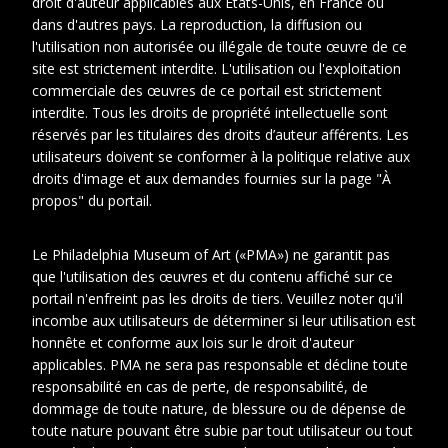
droit d'auteur applicables aux États-Unis, en France ou
dans d'autres pays. La reproduction, la diffusion ou
l'utilisation non autorisée ou illégale de toute œuvre de ce
site est strictement interdite. L'utilisation ou l'exploitation
commerciale des œuvres de ce portail est strictement
interdite. Tous les droits de propriété intellectuelle sont
réservés par les titulaires des droits d’auteur afférents. Les
utilisateurs doivent se conformer à la politique relative aux
droits d'image et aux demandes fournies sur la page "À
propos" du portail.
1
2
Le Philadelphia Museum of Art («PMA») ne garantit pas
que l'utilisation des œuvres et du contenu affiché sur ce
Date
1930-1930
portail n'enfreint pas les droits de tiers. Veuillez noter qu'il
incombe aux utilisateurs de déterminer si leur utilisation est
Cotes
DUC 37
honnête et conforme aux lois sur le droit d'auteur
extremes
applicables. PMA ne sera pas responsable et décline toute
responsabilité en cas de perte, de responsabilité, de
dommage de toute nature, de blessure ou de dépense de
toute nature pouvant être subie par tout utilisateur ou tout