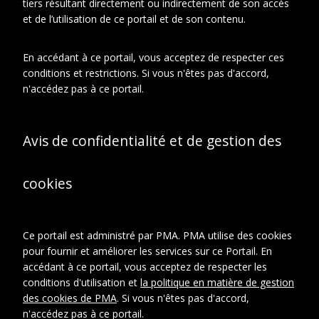
tiers résultant directement ou indirectement de son accès
En relation
À propos de cet objet
et de l’utilisation de ce portail et de son contenu.
En accédant à ce portail, vous acceptez de respecter ces
CONTEXTE D'ARCHIVAGE
conditions et restrictions. Si vous n'êtes pas d'accord,
Fonds ou collection:
n'accédez pas à ce portail.
Fonds Famille Duchamp : Jacques
Villon, Raymond Duchamp-Villon,
Suzanne Duchamp.
Avis de confidentialité et de gestion des
Sous-fonds:
Sous-fonds Suzanne Duchamp
Série:
Reproductions d'oeuvres
cookies
DESCRIPTION
Ce portail est administré par PMA. PMA utilise des cookies
Type de
Photographies
document
pour fournir et améliorer les services sur ce Portail. En
accédant à ce portail, vous acceptez de respecter les
conditions d'utilisation et
la politique en matière de gestion
CRÉDITS PHOTOGRAPHIQUES ET
des cookies de PMA
. Si vous n'êtes pas d'accord,
DROITS
n'accédez pas à ce portail.