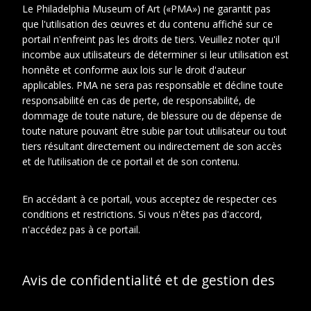
Le Philadelphia Museum of Art («PMA») ne garantit pas
que l'utilisation des œuvres et du contenu affiché sur ce
portail n'enfreint pas les droits de tiers. Veuillez noter qu'il
incombe aux utilisateurs de déterminer si leur utilisation est
honnête et conforme aux lois sur le droit d'auteur
En relation
À propos de cet objet
applicables. PMA ne sera pas responsable et décline toute
responsabilité en cas de perte, de responsabilité, de
CONTEXTE D'ARCHIVAGE
dommage de toute nature, de blessure ou de dépense de
toute nature pouvant être subie par tout utilisateur ou tout
Fonds ou collection:
tiers résultant directement ou indirectement de son accès
Fonds Famille Duchamp : Jacques
et de l’utilisation de ce portail et de son contenu.
Villon, Raymond Duchamp-Villon,
Suzanne Duchamp.
Sous-fonds:
En accédant à ce portail, vous acceptez de respecter ces
Sous-fonds Suzanne Duchamp
conditions et restrictions. Si vous n'êtes pas d'accord,
Série:
n'accédez pas à ce portail.
Reproductions d'oeuvres
CRÉDITS PHOTOGRAPHIQUES ET
DROITS
Avis de confidentialité et de gestion des
Conditions