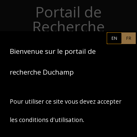
Portail de
Retourner au contenu principal
Recherche
Duchamp
EN
FR
Bienvenue sur le portail de
PHILADELPHIA MUSEUM OF
FR
ART
recherche Duchamp
CENTRE POMPIDOU
ASSOCIATION MARCEL
DUCHAMP
Pour utiliser ce site vous devez accepter
ACCUEIL
les conditions d'utilisation.
Bibliothèque Kandinsky