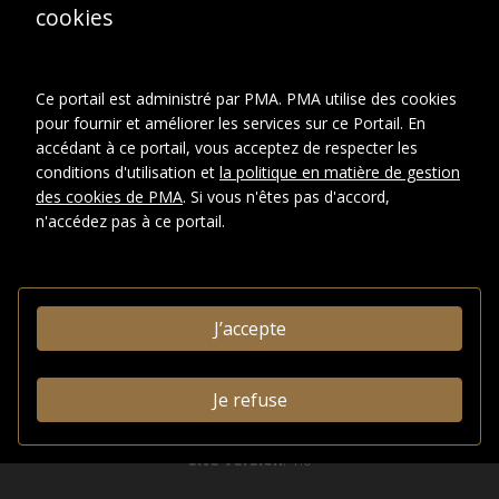
d'accès
cookies
INFORMATIONS
ADMINISTRATIVES
Ce portail est administré par PMA. PMA utilise des cookies
pour fournir et améliorer les services sur ce Portail. En
Identifiant système:
FRM5050-X
accédant à ce portail, vous acceptez de respecter les
0031146348
conditions d'utilisation et
la politique en matière de gestion
Afficher en JSON-LD
|
des cookies de PMA
. Si vous n'êtes pas d'accord,
Télécharger
n'accédez pas à ce portail.
Toutes les œuvres de ce site sont protégées par les lois sur
J’accepte
le droit d'auteur des États-Unis, de la France ou d'autres
pays, selon le cas, ou peuvent comporter certaines
restrictions quant à leur utilisation respective. L’ensemble des
droits de propriété intellectuelle sont détenus par les titulaires
Je refuse
des droits d’auteurs afférents. Les utilisateurs doivent se
conformer à la politique relative aux droits d'image et aux
demandes fournies sur la page "
À propos
" du portail.
Site version
: 1.0