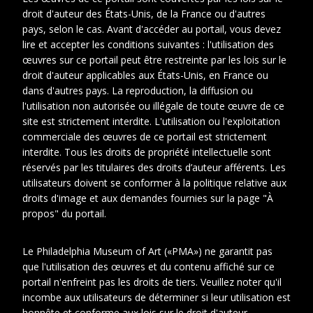
droit d'auteur des États-Unis, de la France ou d'autres
pays, selon le cas. Avant d'accéder au portail, vous devez
lire et accepter les conditions suivantes : l'utilisation des
œuvres sur ce portail peut être restreinte par les lois sur le
droit d'auteur applicables aux États-Unis, en France ou
dans d'autres pays. La reproduction, la diffusion ou
l'utilisation non autorisée ou illégale de toute œuvre de ce
site est strictement interdite. L'utilisation ou l'exploitation
commerciale des œuvres de ce portail est strictement
interdite. Tous les droits de propriété intellectuelle sont
réservés par les titulaires des droits d’auteur afférents. Les
utilisateurs doivent se conformer à la politique relative aux
droits d'image et aux demandes fournies sur la page "À
1
propos" du portail.
Date
1928-1928
Le Philadelphia Museum of Art («PMA») ne garantit pas
que l'utilisation des œuvres et du contenu affiché sur ce
Cotes
BRAN 5.1.35
portail n'enfreint pas les droits de tiers. Veuillez noter qu'il
extremes
incombe aux utilisateurs de déterminer si leur utilisation est
honnête et conforme aux lois sur le droit d'auteur