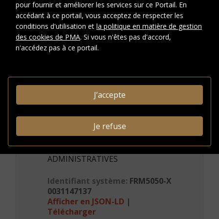
pour fournir et améliorer les services sur ce Portail. En
Duchamp, Marcel
accédant à ce portail, vous acceptez de respecter les
conditions d'utilisation et
la politique en matière de gestion
DESCRIPTION
des cookies de PMA
. Si vous n'êtes pas d'accord,
Type de
n'accédez pas à ce portail.
Lettre
document
CRÉDITS PHOTOGRAPHIQUES ET
DROITS
J’accepte
Conditions
d'accès
Je refuse
INFORMATIONS
ADMINISTRATIVES
Identifiant système:
FRM5050-X
0031147137
Afficher en JSON-LD
|
Télécharger