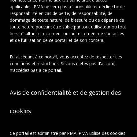
Artiste
Brancusi, Constantin
applicables. PMA ne sera pas responsable et décline toute
responsabilité en cas de perte, de responsabilité, de
Auteur
Duchamp, Marcel
dommage de toute nature, de blessure ou de dépense de
toute nature pouvant être subie par tout utilisateur ou tout
Représenté
Léger, Jeanne
tiers résultant directement ou indirectement de son accès
et de l’utilisation de ce portail et de son contenu.
En accédant à ce portail, vous acceptez de respecter ces
En relation
À propos de cet objet
conditions et restrictions. Si vous n'êtes pas d'accord,
n'accédez pas à ce portail.
CONTEXTE D'ARCHIVAGE
Fonds ou collection:
Avis de confidentialité et de gestion des
Fonds Constantin Brancusi
Série:
Correspondance avec des
cookies
particuliers
Sous-série:
Correspondance
générale
Ce portail est administré par PMA. PMA utilise des cookies
Dossier: