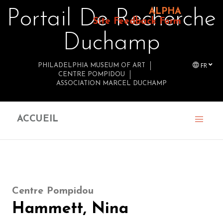
ALPHA
Portail De Recherche
Site Feedback Form
Duchamp
FR
PHILADELPHIA MUSEUM OF ART
CENTRE POMPIDOU
ASSOCIATION MARCEL DUCHAMP
ACCUEIL
Centre Pompidou
Hammett, Nina