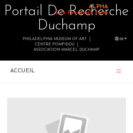
ALPHA
Portail De Recherche
Site Feedback Form
Duchamp
FR
PHILADELPHIA MUSEUM OF ART
CENTRE POMPIDOU
ASSOCIATION MARCEL DUCHAMP
ACCUEIL