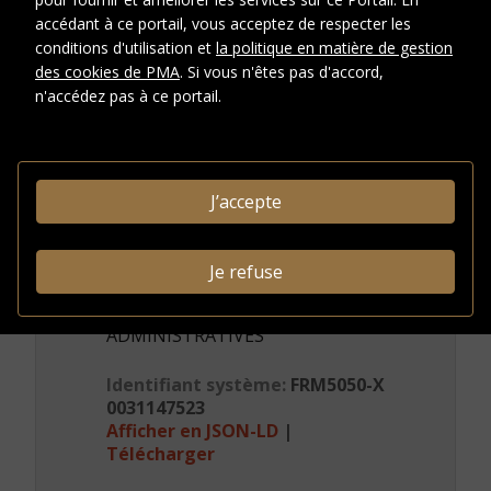
accédant à ce portail, vous acceptez de respecter les
DESCRIPTION
conditions d'utilisation et
la politique en matière de gestion
des cookies de PMA
. Si vous n'êtes pas d'accord,
Type de
Lettre
n'accédez pas à ce portail.
document
CRÉDITS PHOTOGRAPHIQUES ET
DROITS
J’accepte
Conditions
d'accès
Je refuse
INFORMATIONS
ADMINISTRATIVES
Identifiant système:
FRM5050-X
0031147523
Afficher en JSON-LD
|
Télécharger