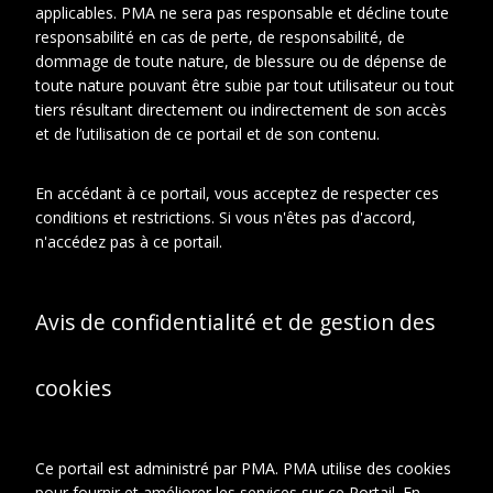
Auteur
Duchamp-Villon, Raymond
applicables. PMA ne sera pas responsable et décline toute
responsabilité en cas de perte, de responsabilité, de
dommage de toute nature, de blessure ou de dépense de
toute nature pouvant être subie par tout utilisateur ou tout
tiers résultant directement ou indirectement de son accès
En relation
À propos de cet objet
et de l’utilisation de ce portail et de son contenu.
CONTEXTE D'ARCHIVAGE
En accédant à ce portail, vous acceptez de respecter ces
conditions et restrictions. Si vous n'êtes pas d'accord,
Fonds ou collection:
n'accédez pas à ce portail.
Fonds Famille Duchamp : Jacques
Villon, Raymond Duchamp-Villon,
Suzanne Duchamp.
Sous-fonds:
Avis de confidentialité et de gestion des
Sous-fonds Raymond Duchamp-
Villon
Série:
cookies
Archives écrites.
Sous-série:
Correspondance.
Groupe de pieces:
Projet de lettres de Raymond
Ce portail est administré par PMA. PMA utilise des cookies
Duchamp-Villon (1909-1914).
pour fournir et améliorer les services sur ce Portail. En