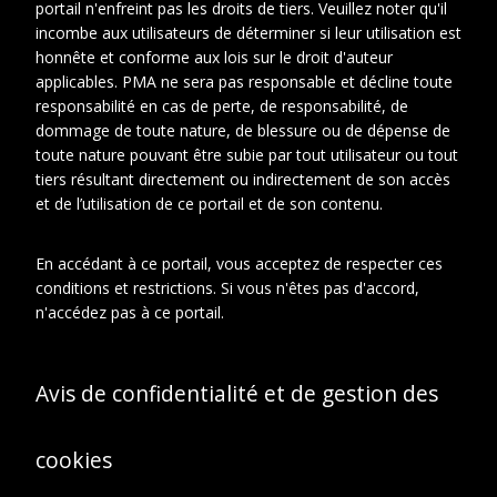
portail n'enfreint pas les droits de tiers. Veuillez noter qu'il
incombe aux utilisateurs de déterminer si leur utilisation est
Cotes
DUCHV 65
honnête et conforme aux lois sur le droit d'auteur
extremes
applicables. PMA ne sera pas responsable et décline toute
responsabilité en cas de perte, de responsabilité, de
Artiste
Duchamp-Villon, Raymond
dommage de toute nature, de blessure ou de dépense de
toute nature pouvant être subie par tout utilisateur ou tout
tiers résultant directement ou indirectement de son accès
et de l’utilisation de ce portail et de son contenu.
En relation
À propos de cet objet
En accédant à ce portail, vous acceptez de respecter ces
conditions et restrictions. Si vous n'êtes pas d'accord,
CONTEXTE D'ARCHIVAGE
n'accédez pas à ce portail.
Fonds ou collection:
Fonds Famille Duchamp : Jacques
Villon, Raymond Duchamp-Villon,
Avis de confidentialité et de gestion des
Suzanne Duchamp.
Sous-fonds:
Sous-fonds Raymond Duchamp-
cookies
Villon
Série: