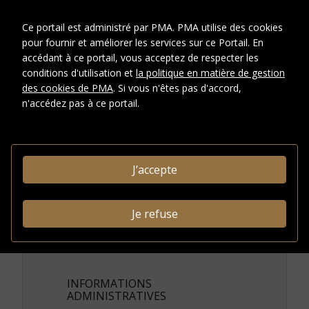
Archives écrites.
Sous-série:
Ce portail est administré par PMA. PMA utilise des cookies
Correspondance.
pour fournir et améliorer les services sur ce Portail. En
Groupe de pieces:
Correspondance adressée à
accédant à ce portail, vous acceptez de respecter les
Raymond Duchamp-Villon (1912-
conditions d'utilisation et
la politique en matière de gestion
1918).
des cookies de PMA
. Si vous n'êtes pas d'accord,
n'accédez pas à ce portail.
DESCRIPTION
Type de
Lettre
document
J’accepte
CRÉDITS PHOTOGRAPHIQUES ET
DROITS
Je refuse
Conditions
d'accès
INFORMATIONS
ADMINISTRATIVES