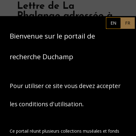
Lettre de La
Phalange adressée à
EN
FR
Raymond Duchamp-
Villon au sujet de
Bienvenue sur le portail de
l'élection du Prince
des poètes (15 juin
recherche Duchamp
1912).
Pour utiliser ce site vous devez accepter
les conditions d'utilisation.
Ce portail réunit plusieurs collections muséales et fonds