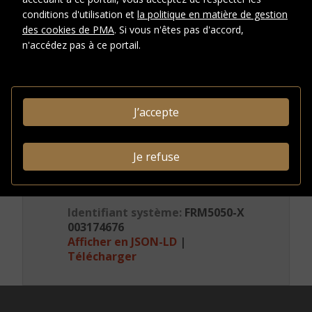
conditions d'utilisation et
la politique en matière de gestion
Type de
Photographies
des cookies de PMA
. Si vous n'êtes pas d'accord,
document
n'accédez pas à ce portail.
CRÉDITS PHOTOGRAPHIQUES ET
DROITS
J’accepte
Conditions
d'accès
Je refuse
INFORMATIONS
ADMINISTRATIVES
Identifiant système:
FRM5050-X
003174676
Afficher en JSON-LD
|
Télécharger