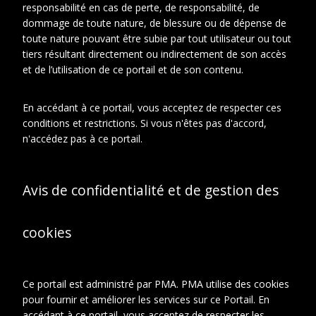
responsabilité en cas de perte, de responsabilité, de
dommage de toute nature, de blessure ou de dépense de
En relation
À propos de cet objet
toute nature pouvant être subie par tout utilisateur ou tout
tiers résultant directement ou indirectement de son accès
et de l’utilisation de ce portail et de son contenu.
CONTEXTE D'ARCHIVAGE
Fonds ou collection:
En accédant à ce portail, vous acceptez de respecter ces
Fonds Famille Duchamp : Jacques
conditions et restrictions. Si vous n'êtes pas d'accord,
Villon, Raymond Duchamp-Villon,
n'accédez pas à ce portail.
Suzanne Duchamp.
Sous-fonds:
Sous-fonds Jacques Villon
Série:
Avis de confidentialité et de gestion des
Archives photographiques
Sous-série:
Photographies
biographiques
cookies
Groupe de pieces:
Photographies de divers lieux et
paysages, personnes non
identifiées et autres.
Ce portail est administré par PMA. PMA utilise des cookies
pour fournir et améliorer les services sur ce Portail. En
DESCRIPTION
accédant à ce portail, vous acceptez de respecter les