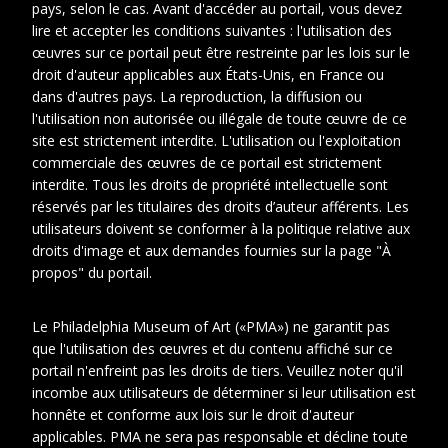
pays, selon le cas. Avant d'accéder au portail, vous devez
lire et accepter les conditions suivantes : l'utilisation des
œuvres sur ce portail peut être restreinte par les lois sur le
droit d'auteur applicables aux États-Unis, en France ou
dans d'autres pays. La reproduction, la diffusion ou
l'utilisation non autorisée ou illégale de toute œuvre de ce
site est strictement interdite. L'utilisation ou l'exploitation
commerciale des œuvres de ce portail est strictement
interdite. Tous les droits de propriété intellectuelle sont
réservés par les titulaires des droits d’auteur afférents. Les
utilisateurs doivent se conformer à la politique relative aux
droits d'image et aux demandes fournies sur la page "À
1
2
propos" du portail.
Date
1898-1898
Le Philadelphia Museum of Art («PMA») ne garantit pas
que l'utilisation des œuvres et du contenu affiché sur ce
Cotes
VIL BIO 103
portail n'enfreint pas les droits de tiers. Veuillez noter qu'il
extremes
incombe aux utilisateurs de déterminer si leur utilisation est
honnête et conforme aux lois sur le droit d'auteur
applicables. PMA ne sera pas responsable et décline toute