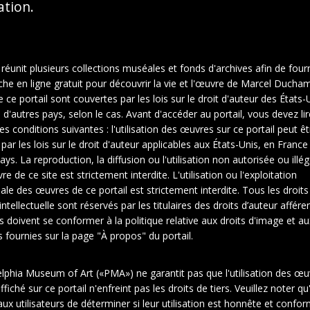
sation.
 réunit plusieurs collections muséales et fonds d'archives afin de fourn
che en ligne gratuit pour découvrir la vie et l'œuvre de Marcel Ducha
ce portail sont couvertes par les lois sur le droit d'auteur des États-U
d'autres pays, selon le cas. Avant d'accéder au portail, vous devez lir
es conditions suivantes : l'utilisation des œuvres sur ce portail peut êt
 par les lois sur le droit d'auteur applicables aux États-Unis, en Franc
ays. La reproduction, la diffusion ou l'utilisation non autorisée ou illé
e de ce site est strictement interdite. L'utilisation ou l'exploitation
le des œuvres de ce portail est strictement interdite. Tous les droits
intellectuelle sont réservés par les titulaires des droits d’auteur affére
rs doivent se conformer à la politique relative aux droits d'image et au
fournies sur la page "À propos" du portail.
elphia Museum of Art («PMA») ne garantit pas que l'utilisation des œu
2
3
fiché sur ce portail n'enfreint pas les droits de tiers. Veuillez noter qu'
ux utilisateurs de déterminer si leur utilisation est honnête et confo