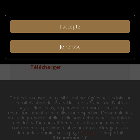
Conditions
d'accès
J’accepte
INFORMATIONS
ADMINISTRATIVES
Je refuse
Identifiant système:
FRM5050-X
003175202
Afficher en JSON-LD
|
Télécharger
Toutes les œuvres de ce site sont protégées par les lois sur
le droit d'auteur des États-Unis, de la France ou d'autres
pays, selon le cas, ou peuvent comporter certaines
restrictions quant à leur utilisation respective. L’ensemble des
droits de propriété intellectuelle sont détenus par les titulaires
des droits d’auteurs afférents. Les utilisateurs doivent se
conformer à la politique relative aux droits d'image et aux
demandes fournies sur la page "
À propos
" du portail.
Site version
: 1.0