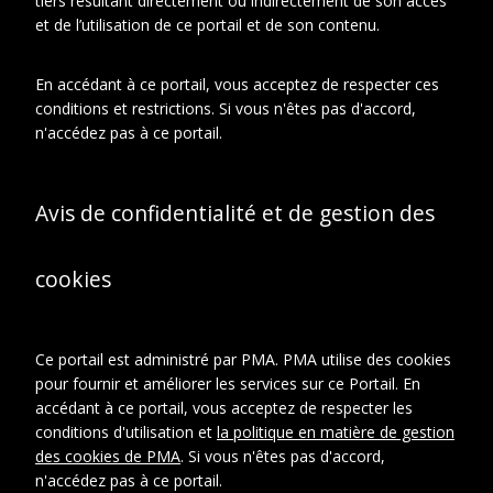
tiers résultant directement ou indirectement de son accès
et de l’utilisation de ce portail et de son contenu.
En relation
À propos de cet objet
En accédant à ce portail, vous acceptez de respecter ces
conditions et restrictions. Si vous n'êtes pas d'accord,
CONTEXTE D'ARCHIVAGE
n'accédez pas à ce portail.
Fonds ou collection:
Fonds Famille Duchamp : Jacques
Villon, Raymond Duchamp-Villon,
Avis de confidentialité et de gestion des
Suzanne Duchamp.
Sous-fonds:
Sous-fonds Jacques Villon
cookies
Série:
Archives photographiques
Sous-série:
Reproductions d'oeuvres.
Dossier:
Ce portail est administré par PMA. PMA utilise des cookies
Dessins réalisés
pour fournir et améliorer les services sur ce Portail. En
entre 1880 et 1960.
accédant à ce portail, vous acceptez de respecter les
conditions d'utilisation et
la politique en matière de gestion
CRÉDITS PHOTOGRAPHIQUES ET
des cookies de PMA
. Si vous n'êtes pas d'accord,
DROITS
n'accédez pas à ce portail.