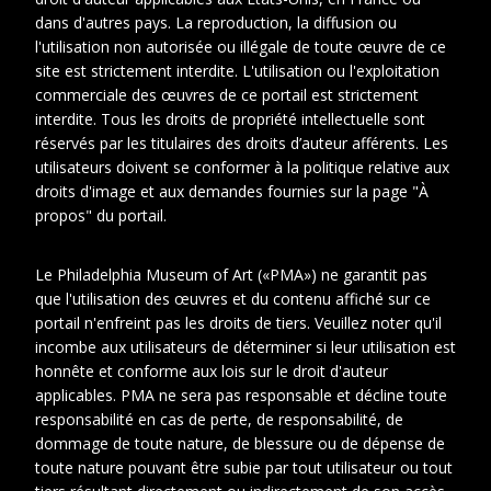
dans d'autres pays. La reproduction, la diffusion ou
l'utilisation non autorisée ou illégale de toute œuvre de ce
site est strictement interdite. L'utilisation ou l'exploitation
commerciale des œuvres de ce portail est strictement
interdite. Tous les droits de propriété intellectuelle sont
réservés par les titulaires des droits d’auteur afférents. Les
utilisateurs doivent se conformer à la politique relative aux
droits d'image et aux demandes fournies sur la page "À
propos" du portail.
Le Philadelphia Museum of Art («PMA») ne garantit pas
1
que l'utilisation des œuvres et du contenu affiché sur ce
portail n'enfreint pas les droits de tiers. Veuillez noter qu'il
Date
1900-1960
incombe aux utilisateurs de déterminer si leur utilisation est
honnête et conforme aux lois sur le droit d'auteur
Cotes
VIL OEU 496
applicables. PMA ne sera pas responsable et décline toute
extremes
responsabilité en cas de perte, de responsabilité, de
dommage de toute nature, de blessure ou de dépense de
toute nature pouvant être subie par tout utilisateur ou tout