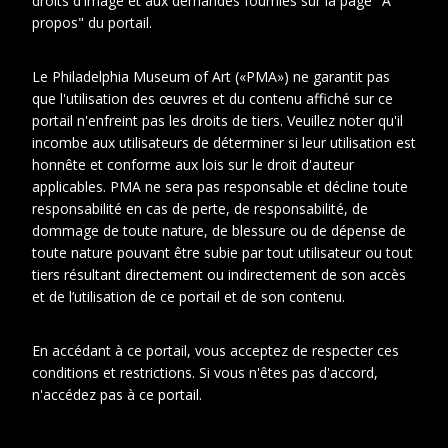
droits d'image et aux demandes fournies sur la page "À
propos" du portail.
Date
1938-1938
Cotes
VIL POR 94
Le Philadelphia Museum of Art («PMA») ne garantit pas
extremes
que l'utilisation des œuvres et du contenu affiché sur ce
portail n'enfreint pas les droits de tiers. Veuillez noter qu'il
Photographe
Herbiet, Georges
incombe aux utilisateurs de déterminer si leur utilisation est
honnête et conforme aux lois sur le droit d'auteur
Représenté
Herbiet, Geneviève
applicables. PMA ne sera pas responsable et décline toute
responsabilité en cas de perte, de responsabilité, de
Villon, Jacques
dommage de toute nature, de blessure ou de dépense de
toute nature pouvant être subie par tout utilisateur ou tout
Villon (née Boeuf),
tiers résultant directement ou indirectement de son accès
Gabrielle (1879-1968)
et de l’utilisation de ce portail et de son contenu.
En accédant à ce portail, vous acceptez de respecter ces
conditions et restrictions. Si vous n'êtes pas d'accord,
En relation
À propos de cet objet
n'accédez pas à ce portail.
CONTEXTE D'ARCHIVAGE