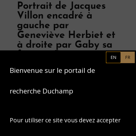
Portrait de Jacques
Villon encadré à
gauche par
Geneviève Herbiet et
à droite par Gaby sa
femme, Puteaux, 1938.
EN
FR
Photographe :
Bienvenue sur le portail de
Georges Herbiet.
recherche Duchamp
Pour utiliser ce site vous devez accepter