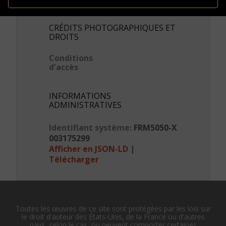
CRÉDITS PHOTOGRAPHIQUES ET
DROITS
Conditions
d'accès
INFORMATIONS
ADMINISTRATIVES
Identifiant système:
FRM5050-X
003175299
Afficher en JSON-LD
|
Télécharger
Toutes les œuvres de ce site sont protégées par les lois sur
le droit d'auteur des États-Unis, de la France ou d'autres
pays, selon le cas, ou peuvent comporter certaines