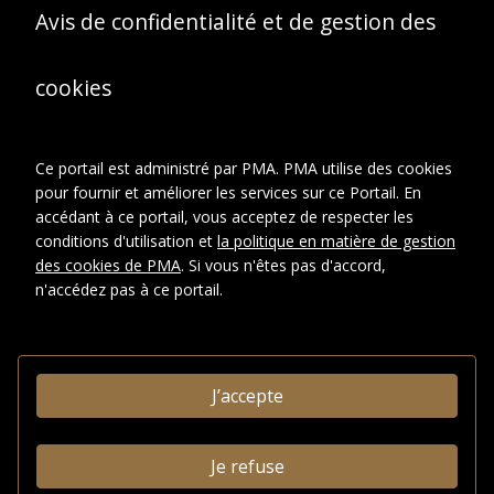
Avis de confidentialité et de gestion des
Fonds ou collection:
Fonds Famille Duchamp : Jacques
Villon, Raymond Duchamp-Villon,
cookies
Suzanne Duchamp.
Sous-fonds:
Sous-fonds Jacques Villon
Série:
Ce portail est administré par PMA. PMA utilise des cookies
Archives photographiques
pour fournir et améliorer les services sur ce Portail. En
Sous-série:
accédant à ce portail, vous acceptez de respecter les
Portraits de Jacques
Villon, de son entourage et
conditions d'utilisation et
la politique en matière de gestion
vues d'ateliers entre 1934 et
des cookies de PMA
. Si vous n'êtes pas d'accord,
1962.
n'accédez pas à ce portail.
Dossier:
Photographies de
Jacques Villon et de son
entourage, entre 1938 et
1960.
J’accepte
DESCRIPTION
Je refuse
Type de
Photographies
document